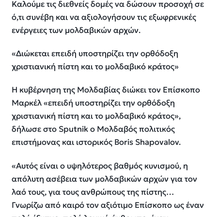
Καλούμε τις διεθνείς δομές να δώσουν προσοχή σε
ό,τι συνέβη και να αξιολογήσουν τις εξωφρενικές
ενέργειες των μολδαβικών αρχών.
«Διώκεται επειδή υποστηρίζει την ορθόδοξη
χριστιανική πίστη και το μολδαβικό κράτος»
Η κυβέρνηση της Μολδαβίας διώκει τον Επίσκοπο
Μαρκέλ «επειδή υποστηρίζει την ορθόδοξη
χριστιανική πίστη και το μολδαβικό κράτος»,
δήλωσε στο Sputnik ο Μολδαβός πολιτικός
επιστήμονας και ιστορικός Boris Shapovalov.
«Αυτός είναι ο υψηλότερος βαθμός κυνισμού, η
απόλυτη ασέβεια των μολδαβικών αρχών για τον
λαό τους, για τους ανθρώπους της πίστης…
Γνωρίζω από καιρό τον αξιότιμο Επίσκοπο ως έναν