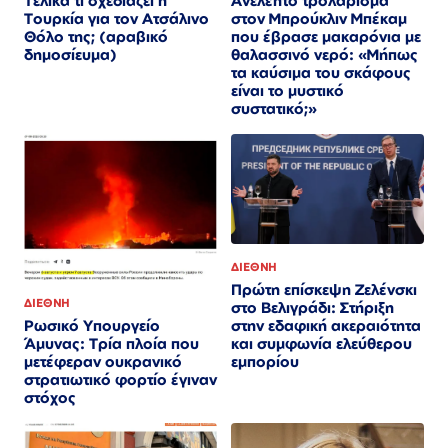
Τελικά τι σχεδιάζει η
Ανελέητο τρολάρισμα
Τουρκία για τον Ατσάλινο
στον Μπρούκλιν Μπέκαμ
Θόλο της; (αραβικό
που έβρασε μακαρόνια με
δημοσίευμα)
θαλασσινό νερό: «Μήπως
τα καύσιμα του σκάφους
είναι το μυστικό
συστατικό;»
ΔΙΕΘΝΗ
Πρώτη επίσκεψη Ζελένσκι
ΔΙΕΘΝΗ
στο Βελιγράδι: Στήριξη
στην εδαφική ακεραιότητα
Ρωσικό Υπουργείο
και συμφωνία ελεύθερου
Άμυνας: Τρία πλοία που
εμπορίου
μετέφεραν ουκρανικό
στρατιωτικό φορτίο έγιναν
στόχος