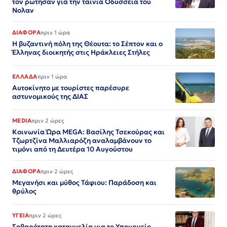
τον ρώτησαν για την ταινία Οδύσσεια του
Νολαν
ΔΙΑΦΟΡΑ
πριν 1 ώρα
Η βυζαντινή πόλη της Θέουτα: το Σέπτον και ο
Έλληνας διοικητής στις Ηράκλειες Στήλες
ΕΛΛΑΔΑ
πριν 1 ώρα
Αυτοκίνητο με τουρίστες παρέσυρε
αστυνομικούς της ΔΙΑΣ
MEDIA
πριν 2 ώρες
Κοινωνία Ώρα MEGA: Βασίλης Τσεκούρας και
Τζωρτζίνα Μαλλιαρόζη αναλαμβάνουν το
τιμόνι από τη Δευτέρα 10 Αυγούστου
ΔΙΑΦΟΡΑ
πριν 2 ώρες
Μεγανήσι και μύθος Τάφιου: Παράδοση και
θρύλος
ΥΓΕΙΑ
πριν 2 ώρες
Σοβαρότατη καταγγελία για το Υπουργείο