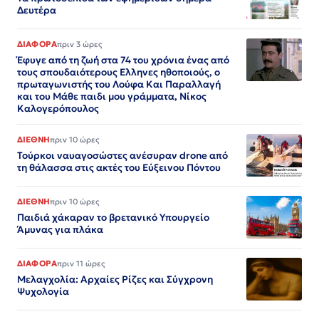
Δευτέρα
ΔΙΑΦΟΡΑ
πριν 3 ώρες
Έφυγε από τη ζωή στα 74 του χρόνια ένας από
τους σπουδαιότερους Ελληνες ηθοποιούς, ο
πρωταγωνιστής του Λούφα Και Παραλλαγή
και του Μάθε παιδι μου γράμματα, Νίκος
Καλογερόπουλος
ΔΙΕΘΝΗ
πριν 10 ώρες
Τούρκοι ναυαγοσώστες ανέσυραν drone από
τη θάλασσα στις ακτές του Εύξεινου Πόντου
ΔΙΕΘΝΗ
πριν 10 ώρες
Παιδιά χάκαραν το βρετανικό Υπουργείο
Άμυνας για πλάκα
ΔΙΑΦΟΡΑ
πριν 11 ώρες
Μελαγχολία: Αρχαίες Ρίζες και Σύγχρονη
Ψυχολογία