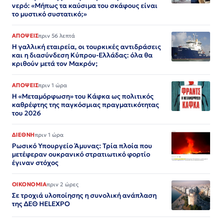
νερό: «Μήπως τα καύσιμα του σκάφους είναι
το μυστικό συστατικό;»
ΑΠΟΨΕΙΣ
πριν 56 λεπτά
Η γαλλική εταιρεία, οι τουρκικές αντιδράσεις
και η διασύνδεση Κύπρου-Ελλάδας: όλα θα
κριθούν μετά τον Μακρόν;
ΑΠΟΨΕΙΣ
πριν 1 ώρα
Η «Μεταμόρφωση» του Κάφκα ως πολιτικός
καθρέφτης της παγκόσμιας πραγματικότητας
του 2026
ΔΙΕΘΝΗ
πριν 1 ώρα
Ρωσικό Υπουργείο Άμυνας: Τρία πλοία που
μετέφεραν ουκρανικό στρατιωτικό φορτίο
έγιναν στόχος
ΟΙΚΟΝΟΜΙΑ
πριν 2 ώρες
Σε τροχιά υλοποίησης η συνολική ανάπλαση
της ΔΕΘ HELEXPO