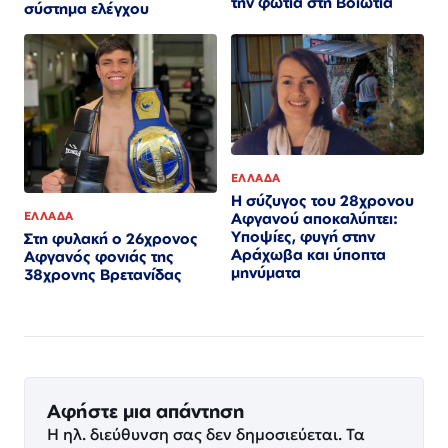
την φωτιά στη Βοιωτια
σύστημα ελέγχου
ΕΛΛΑΔΑ
Η σύζυγος του 28χρονου
ΕΛΛΑΔΑ
Αφγανού αποκαλύπτει:
Υποψίες, φυγή στην
Στη φυλακή ο 26χρονος
Αράχωβα και ύποπτα
Αφγανός φονιάς της
μηνύματα
38χρονης Βρετανίδας
Αφήστε μια απάντηση
Η ηλ. διεύθυνση σας δεν δημοσιεύεται.
Τα