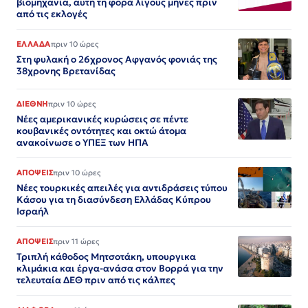
βιομηχανία, αυτή τη φορά λίγους μήνες πριν
από τις εκλογές
ΕΛΛΑΔΑ
πριν 10 ώρες
Στη φυλακή ο 26χρονος Αφγανός φονιάς της
38χρονης Βρετανίδας
ΔΙΕΘΝΗ
πριν 10 ώρες
Νέες αμερικανικές κυρώσεις σε πέντε
κουβανικές οντότητες και οκτώ άτομα
ανακοίνωσε ο ΥΠΕΞ των ΗΠΑ
ΑΠΟΨΕΙΣ
πριν 10 ώρες
Νέες τουρκικές απειλές για αντιδράσεις τύπου
Κάσου για τη διασύνδεση Ελλάδας Κύπρου
Ισραήλ
ΑΠΟΨΕΙΣ
πριν 11 ώρες
Τριπλή κάθοδος Μητσοτάκη, υπουργικα
κλιμάκια και έργα-ανάσα στον Βορρά για την
τελευταία ΔΕΘ πριν από τις κάλπες