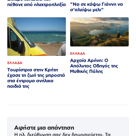
"Να σε κάψω Γιάννη να
πέθανε από ηλεκτροπληξία
σ'αλείψω μελι"
ΕΛΛΑΔΑ
Αρχαία Αρήνη: Ο
ΕΛΛΑΔΑ
Απόλυτος Οδηγός της
Τουρίστρια στην Κρήτη
Μυθικής Πόλης
έχασε τη ζωή της μπροστά
στα έντρομα ανήλικα
παιδιά της
Αφήστε μια απάντηση
Η ηλ. διεύθυνση σας δεν δημοσιεύεται.
Τα