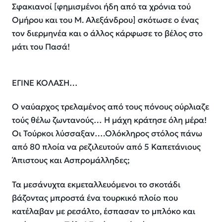
Σφακιανοί [φημισμένοι ήδη από τα χρόνια τού
Ομήρου και του Μ. Αλεξάνδρου] σκότωσε ο ένας
τον διερμηνέα και ο άλλος κάρφωσε το βέλος στο
μάτι του Πασά!
ΕΓΙΝΕ ΚΟΛΑΣΗ…
Ο ναύαρχος τρελαμένος από τους πόνους ούρλιαζε
τούς θέλω ζωντανούς… Η μάχη κράτησε όλη μέρα!
Οι Τούρκοι λύσσαξαν….Ολόκληρος στόλος πάνω
από 80 πλοία να ρεζιλευτούν από 5 Καπετάνιους
Άπιστους και Ασπρομάλληδες;
Τα μεσάνυχτα εκμεταλλευόμενοι το σκοτάδι
βάζοντας μπροστά ένα τουρκικό πλοίο που
κατέλαβαν με ρεσάλτο, έσπασαν το μπλόκο και