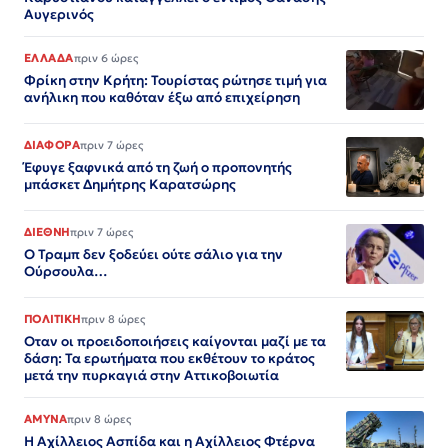
Αυγερινός
ΕΛΛΑΔΑ
πριν 6 ώρες
Φρίκη στην Κρήτη: Τουρίστας ρώτησε τιμή για
ανήλικη που καθόταν έξω από επιχείρηση
ΔΙΑΦΟΡΑ
πριν 7 ώρες
Έφυγε ξαφνικά από τη ζωή ο προπονητής
μπάσκετ Δημήτρης Καρατσώρης
ΔΙΕΘΝΗ
πριν 7 ώρες
Ο Τραμπ δεν ξοδεύει ούτε σάλιο για την
Ούρσουλα…
ΠΟΛΙΤΙΚΗ
πριν 8 ώρες
Οταν οι προειδοποιήσεις καίγονται μαζί με τα
δάση: Τα ερωτήματα που εκθέτουν το κράτος
μετά την πυρκαγιά στην Αττικοβοιωτία
ΑΜΥΝΑ
πριν 8 ώρες
Η Αχίλλειος Ασπίδα και η Αχίλλειος Φτέρνα