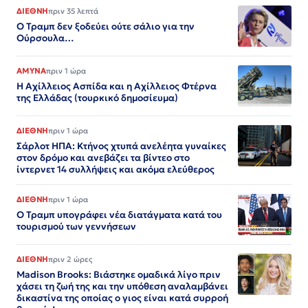
ΔΙΕΘΝΗ
πριν 35 λεπτά
Ο Τραμπ δεν ξοδεύει ούτε σάλιο για την
Ούρσουλα…
ΑΜΥΝΑ
πριν 1 ώρα
Η Αχίλλειος Ασπίδα και η Αχίλλειος Φτέρνα
της Ελλάδας (τουρκικό δημοσίευμα)
ΔΙΕΘΝΗ
πριν 1 ώρα
Σάρλοτ ΗΠΑ: Κτήνος χτυπά ανελέητα γυναίκες
στον δρόμο και ανεβάζει τα βίντεο στο
ίντερνετ 14 συλλήψεις και ακόμα ελεύθερος​​​​​​​​​​​​​​​​​​​​​​​​​​​​​​​​​​​​​​​​​​​​​​​​​​
ΔΙΕΘΝΗ
πριν 1 ώρα
Ο Τραμπ υπογράφει νέα διατάγματα κατά του
τουρισμού των γεννήσεων
ΔΙΕΘΝΗ
πριν 2 ώρες
Madison Brooks: Βιάστηκε ομαδικά λίγο πριν
χάσει τη ζωή της και την υπόθεση αναλαμβάνει
δικαστίνα της οποίας ο γιος είναι κατά συρροή