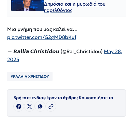
Δημόσιο και η μυρωδιά του
παρελθόντος
Μια μνήμη που μας καλεί να…
pic.twitter.com/G2gMD8bKuf
— 𝙍𝙖𝙡𝙡𝙞𝙖 𝘾𝙝𝙧𝙞𝙨𝙩𝙞𝙙𝙤𝙪 (@Ral_Christidou)
May 28,
2025
#ΡΑΛΛΙΑ ΧΡΗΣΤΙΔΟΥ
Βρήκατε ενδιαφέρον το άρθρο; Κοινοποιήστε το