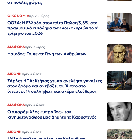
σε πολλές χώρες
ΟΙΚΟΝΟΜΙΑ
πριν 2 ώρες
ΟΟΣΑ: Η Ελλάδα στον πάτο Πτώση 3,6% στο
πραγματικό εισόδημα των νοικοκυριών το α’
τρίμηνο του 2026
ΔΙΑΦΟΡΑ
πριν 2 ώρες
Ησιοδος: Τα πεντε Γένη των Ανθρώπων
ΔΙΕΘΝΗ
πριν 3 ώρες
Σάρλοτ ΗΠΑ: Κτήνος χτυπά ανελέητα γυναίκες
στον δρόμο και ανεβάζει τα βίντεο στο
ίντερνετ 14 συλλήψεις και ακόμα ελεύθερος​​​​​​​​​​​​​​​​​​​​​​​​​​​​​​​​​​​​​​​​​​​​​​​​​​
ΔΙΑΦΟΡΑ
πριν 3 ώρες
Ο απαράμιλλος «μπράβος» του
κινηματογράφου μας Δημήτρης Καρυστινός
ΔΙΕΘΝΗ
πριν 3 ώρες
Μέλη ένοπλων ομάδων της Κολομβίας