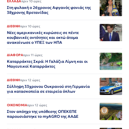
ΕΛΛΑΔΑ
πριν 10 ώρες
Στη φυλακή ο 26χρονος Αφγανός φονιάς της
38χρονης Βρετανίδας
ΔΙΕΘΝΗ
πριν 10 ώρες
Νέες αμερικανικές κυρώσεις σε πέντε
κουβανικές οντότητες και οκτώ άτομα
ανακοίνωσε ο ΥΠΕΞ των ΗΠΑ
ΔΙΑΦΟΡΑ
πριν 11 ώρες
Καταρράκτες Σκρά: Η Γαλάζια Λίμνη και οι
Μαγευτικοί Καταρράκτες
ΔΙΕΘΝΗ
πριν 12 ώρες
Σύλληψη 33χρονου Ουκρανού στη Γερμανία
για κατασκοπεία σε εταιρεία όπλων
ΟΙΚΟΝΟΜΙΑ
πριν 12 ώρες
Στον απόηχο της υπόθεσης ΟΠΕΚΕΠΕ
παρουσιάστηκε το myAGRO της ΑΑΔΕ