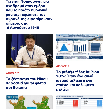
Τεχνητή Νοημοσύνη, μια
αναδρομή στην ημέρα
που το πρώτο πυρηνικό
μανιτάρι «φώτισε» τον
ουρανό της Χιροσίμα, σαν
σήμερα, στις
6 Αυγούστου 1945
ΑΠΟΨΕΙΣ
Το μελτέμι τέλος Ιουλίου
ΑΠΟΨΕΙΣ
2026: Ήταν ένα απλά
Το ξέσπασμα του Νίκου
ισχυρό μελτέμι ή ένα
Χαρδαλιά για τη φωτιά
σπάνιο και πολωμένο
στη Βοιωτια
μελτέμι;