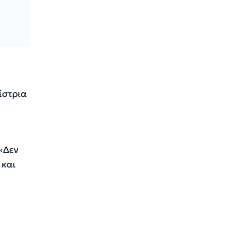
ίστρια
 «Δεν
 και