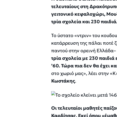
τελευταίους στη Δρακότρυπ
γειτονικό κεφαλοχώρι, Μουζ
τρία σχολεία και 230 παιδι
Το ύστατο «ντριν» του κουδο
κατάρρευση της πάλαι ποτέ 
παντού στην ορεινή Ελλάδα– 
τρία σχολεία με 230 παιδιά 
’60. Τώρα πια δεν θα έχει κ
στο χωριό μας», λέει στην «
Κωστάκης
.
Οι τελευταίοι μαθητές παίζ
Καρδίτσας. Εκεί όπου «έμαθ