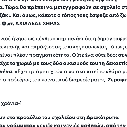
α. Τώρα θα πρέπει να μετεγγραφούν σε σχολείο σ
άκι. Και όμως, κάποτε ο τόπος τους έσφυζε από ζω
ά. Φωτ. ΑΧΙΛΛΕΑΣ ΧΗΡΑΣ
υνιού ήχησε ως πένθιμο καμπανάκι ότι η δημογραφι
ζωντανής και ακμάζουσας τοπικής κοινωνίας –όπως 
είναι πλέον πραγματικότητα. Ούτε ένα ούτε δύο:
συ
είχε το χωριό με τους δύο οικισμούς του τη δεκαετί
ανένα
. «Εχει τριάμισι χρόνια να ακουστεί το κλάμα 
Κ» ο πρόεδρος του κοινοτικού διαμερίσματος,
Σεραφε
ουν στο προαύλιο του σχολείου στη Δρακότρυπα
αν γράμματα» γενιές και γενιές μαθητών, από την