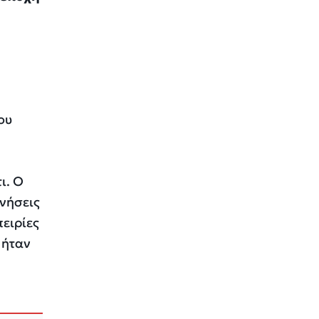
ου
ι. Ο
μνήσεις
ειρίες
 ήταν