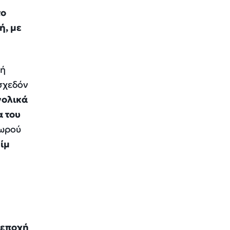
το
ή, με
κή
σχεδόν
νολικά
α του
μωρού
ίμ
 εποχή