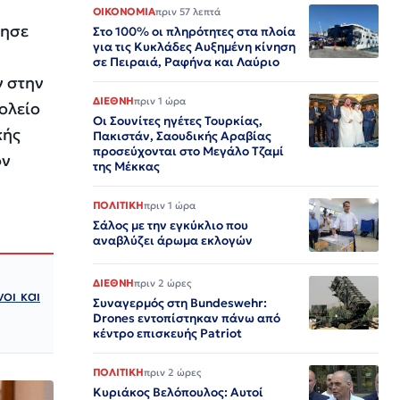
ΟΙΚΟΝΟΜΙΑ
πριν 57 λεπτά
χησε
Στο 100% οι πληρότητες στα πλοία
για τις Κυκλάδες Αυξημένη κίνηση
σε Πειραιά, Ραφήνα και Λαύριο
ν στην
ΔΙΕΘΝΗ
πριν 1 ώρα
χολείο
Οι Σουνίτες ηγέτες Τουρκίας,
κής
Πακιστάν, Σαουδικής Αραβίας
προσεύχονται στο Μεγάλο Τζαμί
ον
της Μέκκας
ΠΟΛΙΤΙΚΗ
πριν 1 ώρα
Σάλος με την εγκύκλιο που
αναβλύζει άρωμα εκλογών
ΔΙΕΘΝΗ
πριν 2 ώρες
οι και
Συναγερμός στη Bundeswehr:
Drones εντοπίστηκαν πάνω από
κέντρο επισκευής Patriot
ΠΟΛΙΤΙΚΗ
πριν 2 ώρες
Κυριάκος Βελόπουλος: Αυτοί