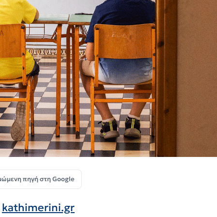
μώμενη πηγή στη Google
ν
kathimerini.gr