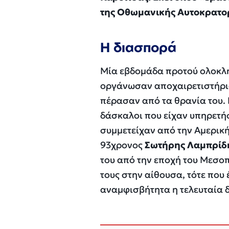
της Οθωμανικής Αυτοκρατο
Η διασπορά
Μία εβδομάδα προτού ολοκλη
οργάνωσαν αποχαιρετιστήρια
πέρασαν από τα θρανία του.
δάσκαλοι που είχαν υπηρετήσ
συμμετείχαν από την Αμερική
93χρονος
Σωτήρης Λαμπρίδ
του από την εποχή του Μεσοπ
τους στην αίθουσα, τότε που
αναμφισβήτητα η τελευταία