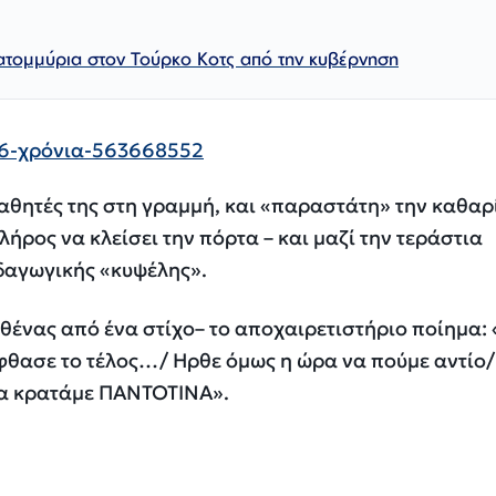
ατομμύρια στον Τούρκο Κοτς από την κυβέρνηση
αθητές της στη γραμμή, και «παραστάτη» την καθαρ
κλήρος να κλείσει την πόρτα – και μαζί την τεράστια
ιδαγωγικής «κυψέλης».
θένας από ένα στίχο– το αποχαιρετιστήριο ποίημα:
φθασε το τέλος…/ Ηρθε όμως η ώρα να πούμε αντίο/
θα κρατάμε ΠΑΝΤΟΤΙΝΑ».