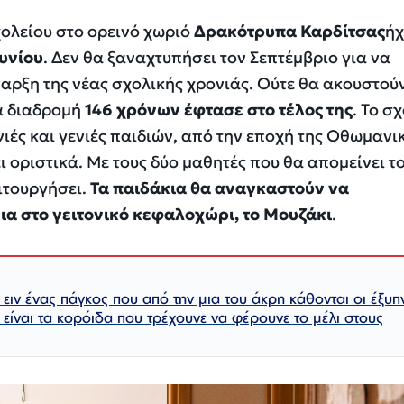
χολείου στο ορεινό χωριό
Δρακότρυπα Καρδίτσας
ή
ουνίου
. Δεν θα ξαναχτυπήσει τον Σεπτέμβριο για να
αρξη της νέας σχολικής χρονιάς. Ούτε θα ακουστού
ια διαδρομή
146 χρόνων έφτασε στο τέλος της
. Το σ
ές και γενιές παιδιών, από την εποχή της Οθωμανι
ι οριστικά. Με τους δύο μαθητές που θα απομείνει τ
ειτουργήσει.
Τα παιδάκια θα αναγκαστούν να
ια στο γειτονικό κεφαλοχώρι, το Μουζάκι
.
ειν ένας πάγκος που από την μια του άκρη κάθονται οι έξυπν
 είναι τα κορόιδα που τρέχουνε να φέρουνε το μέλι στους