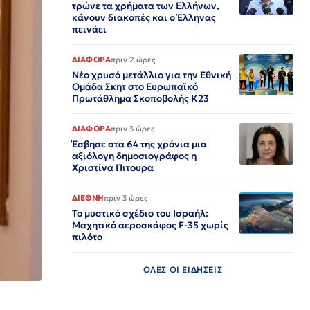
τρώνε τα χρήματα των Ελλήνων,
κάνουν διακοπές και ο Έλληνας
πεινάει
ΔΙΑΦΟΡΑ
πριν 2 ώρες
Nέο χρυσό μετάλλιο για την Εθνική
Ομάδα Σκητ στο Ευρωπαϊκό
Πρωτάθλημα Σκοποβολής Κ23
ΔΙΑΦΟΡΑ
πριν 3 ώρες
Έσβησε στα 64 της χρόνια μια
αξιόλογη δημοσιογράφος η
Χριστίνα Πιτουρα
ΔΙΕΘΝΗ
πριν 3 ώρες
Το μυστικό σχέδιο του Ισραήλ:
Μαχητικό αεροσκάφος F-35 χωρίς
πιλότο
ΟΛΕΣ ΟΙ ΕΙΔΗΣΕΙΣ