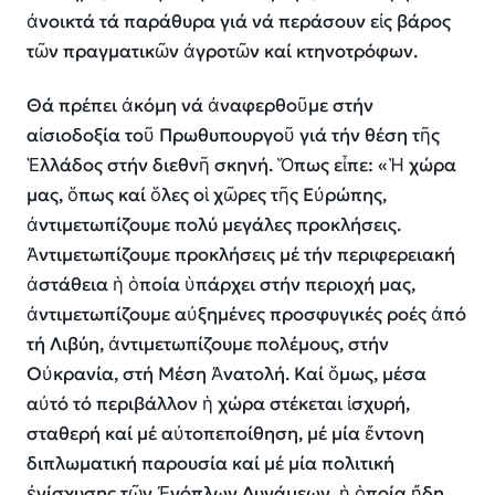
ἀνοικτά τά παράθυρα γιά νά περάσουν εἰς βάρος
τῶν πραγματικῶν ἀγροτῶν καί κτηνοτρόφων.
Θά πρέπει ἀκόμη νά ἀναφερθοῦμε στήν
αἰσιοδοξία τοῦ Πρωθυπουργοῦ γιά τήν θέση τῆς
Ἑλλάδος στήν διεθνῆ σκηνή. Ὅπως εἶπε: «Ἡ χώρα
μας, ὅπως καί ὅλες οἱ χῶρες τῆς Εὐρώπης,
ἀντιμετωπίζουμε πολύ μεγάλες προκλήσεις.
Ἀντιμετωπίζουμε προκλήσεις μέ τήν περιφερειακή
ἀστάθεια ἡ ὁποία ὑπάρχει στήν περιοχή μας,
ἀντιμετωπίζουμε αὐξημένες προσφυγικές ροές ἀπό
τή Λιβύη, ἀντιμετωπίζουμε πολέμους, στήν
Οὐκρανία, στή Μέση Ἀνατολή. Καί ὅμως, μέσα
αὐτό τό περιβάλλον ἡ χώρα στέκεται ἰσχυρή,
σταθερή καί μέ αὐτοπεποίθηση, μέ μία ἔντονη
διπλωματική παρουσία καί μέ μία πολιτική
ἐνίσχυσης τῶν Ἐνόπλων Δυνάμεων, ἡ ὁποία ἤδη