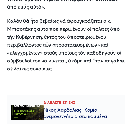
ἀπό ἐμᾶς αὐτό».
Καλόν θά ἦτο βεβαίως νά ἀφουγκράζεται ὁ κ.
Μητσοτάκης αὐτό πού περιμένουν οἱ πολῖτες ἀπό
τήν Κυβέρνηση, ἐκτός τοῦ ἀποστειρωμένου
περιβάλλοντος τῶν «προστατευομένων» καί
«ἐλεγχομένων» στούς ὁποίους τόν καθοδηγοῦν οἱ
σύμβουλοί του νά κινεῖται, ἀκόμη καί ὅταν πηγαίνει
σέ λαϊκές συνοικίες.
ΔΙΑΒΑΣΤΕ ΕΠΙΣΗΣ
Νίκος Χαρδαλιάς: Καμία
ανεμογεννήτρια στα καμμένα