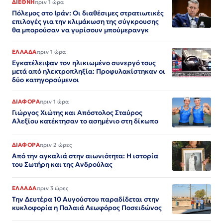
ΔΙΕΘΝΗ
πριν 1 ώρα
Πόλεμος στο Ιράν: Οι διαθέσιμες στρατιωτικές
επιλογές για την κλιμάκωση της σύγκρουσης
θα μπορούσαν να γυρίσουν μπούμερανγκ
ΕΛΛΑΔΑ
πριν 1 ώρα
Εγκατέλειψαν τον ηλικιωμένο συνεργό τους
μετά από ηλεκτροπληξία: Προφυλακίστηκαν οι
δύο κατηγορούμενοι
ΔΙΑΦΟΡΑ
πριν 1 ώρα
Γιώργος Χιώτης και Απόστολος Σταύρος
Αλεξίου κατέκτησαν το ασημένιο στη δίκωπο
ΔΙΑΦΟΡΑ
πριν 2 ώρες
Από την αγκαλιά στην αιωνιότητα: Η ιστορία
του Σωτήρη και της Ανδρούλας
ΕΛΛΑΔΑ
πριν 3 ώρες
Την Δευτέρα 10 Αυγούστου παραδίδεται στην
κυκλοφορία η Παλαιά Λεωφόρος Ποσειδώνος