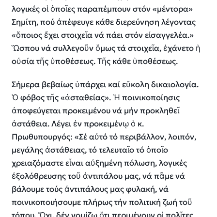
λογικές οἱ ὁποῖες παραπέμπουν στόν «μέντορα»
Σημίτη, πού ἀπέφευγε κάθε διερεύνηση λέγοντας
«ὅποιος ἔχει στοιχεῖα νά πάει στόν εἰσαγγελέα.»
Ὥσπου νά συλλεγοῦν ὅμως τά στοιχεῖα, ἐχάνετο ἡ
οὐσία τῆς ὑποθέσεως. Τῆς κάθε ὑποθέσεως.
Σήμερα βεβαίως ὑπάρχει καί εὔκολη δικαιολογία.
Ὁ φόβος τῆς «ἀσταθείας». Ἡ ποινικοποίησις
ἀποφεύγεται προκειμένου νά μήν προκληθεῖ
ἀστάθεια. Λέγει ἐν προκειμένῳ ὁ κ.
Πρωθυπουργός: «Σέ αὐτό τό περιβάλλον, λοιπόν,
μεγάλης ἀστάθειας, τό τελευταῖο τό ὁποῖο
χρειαζόμαστε εἶναι αὐξημένη πόλωση, λογικές
ἐξολόθρευσης τοῦ ἀντιπάλου μας, νά πᾶμε νά
βάλουμε τούς ἀντιπάλους μας φυλακή, νά
ποινικοποιήσουμε πλήρως τήν πολιτική ζωή τοῦ
τόπου. Ὄχι, δέν νομίζω ὅτι περιμένουν οἱ πολῖτες