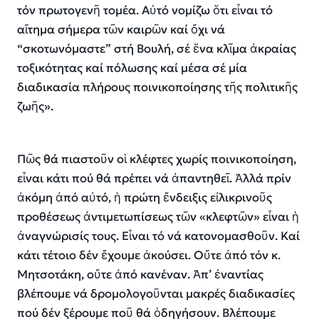
τόν πρωτογενῆ τομέα. Αὐτό νομίζω ὅτι εἶναι τό
αἴτημα σήμερα τῶν καιρῶν καί ὄχι νά
“σκοτωνόμαστε” στή Βουλή, σέ ἕνα κλῖμα ἀκραίας
τοξικότητας καί πόλωσης καί μέσα σέ μία
διαδικασία πλήρους ποινικοποίησης τῆς πολιτικῆς
ζωῆς».
Πῶς θά πιαστοῦν οἱ κλέφτες χωρίς ποινικοποίηση,
εἶναι κάτι πού θά πρέπει νά ἀπαντηθεῖ. Ἀλλά πρίν
ἀκόμη ἀπό αὐτό, ἡ πρώτη ἔνδειξις εἰλικρινοῦς
προθέσεως ἀντιμετωπίσεως τῶν «κλεφτῶν» εἶναι ἡ
ἀναγνώρισίς τους. Εἶναι τό νά κατονομασθοῦν. Καί
κάτι τέτοιο δέν ἔχουμε ἀκούσει. Οὔτε ἀπό τόν κ.
Μητσοτάκη, οὔτε ἀπό κανέναν. Ἀπ’ ἐναντίας
βλέπουμε νά δρομολογοῦνται μακρές διαδικασίες
πού δέν ξέρουμε ποῦ θά ὁδηγήσουν. Βλέπουμε