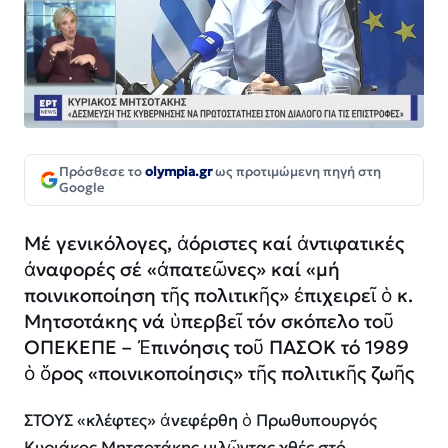
Πρόσθεσε το
olympia.gr
ως προτιμώμενη πηγή στη
Google
Μέ γενικόλογες, ἀόριστες καί ἀντιφατικές
ἀναφορές σέ «ἀπατεῶνες» καί «μή
ποινικοποίηση τῆς πολιτικῆς» ἐπιχειρεῖ ὁ κ.
Μητσοτάκης νά ὑπερβεῖ τόν σκόπελο τοῦ
ΟΠΕΚΕΠΕ – Ἐπινόησις τοῦ ΠΑΣΟΚ τό 1989
ὁ ὅρος «ποινικοποίησις» τῆς πολιτικῆς ζωῆς
ΣΤΟΥΣ «κλέφτες» ἀνεφέρθη ὁ Πρωθυπουργός
Κυριάκος Μητσοτάκης μιλῶντας χθές στό