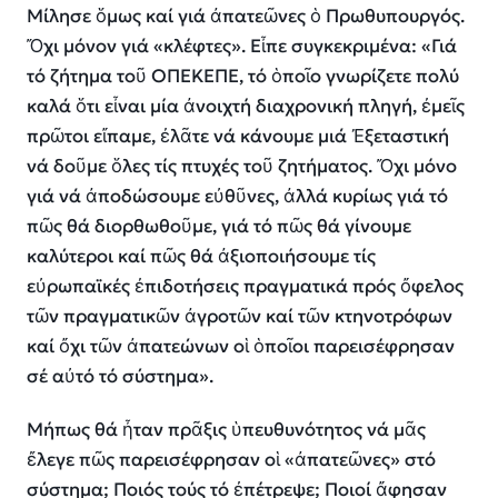
Μίλησε ὅμως καί γιά ἀπατεῶνες ὁ Πρωθυπουργός.
Ὄχι μόνον γιά «κλέφτες». Εἶπε συγκεκριμένα: «Γιά
τό ζήτημα τοῦ ΟΠΕΚΕΠΕ, τό ὁποῖο γνωρίζετε πολύ
καλά ὅτι εἶναι μία ἀνοιχτή διαχρονική πληγή, ἐμεῖς
πρῶτοι εἴπαμε, ἐλᾶτε νά κάνουμε μιά Ἐξεταστική
νά δοῦμε ὅλες τίς πτυχές τοῦ ζητήματος. Ὄχι μόνο
γιά νά ἀποδώσουμε εὐθῦνες, ἀλλά κυρίως γιά τό
πῶς θά διορθωθοῦμε, γιά τό πῶς θά γίνουμε
καλύτεροι καί πῶς θά ἀξιοποιήσουμε τίς
εὐρωπαϊκές ἐπιδοτήσεις πραγματικά πρός ὄφελος
τῶν πραγματικῶν ἀγροτῶν καί τῶν κτηνοτρόφων
καί ὄχι τῶν ἀπατεώνων οἱ ὁποῖοι παρεισέφρησαν
σέ αὐτό τό σύστημα».
Μήπως θά ἦταν πρᾶξις ὑπευθυνότητος νά μᾶς
ἔλεγε πῶς παρεισέφρησαν οἱ «ἀπατεῶνες» στό
σύστημα; Ποιός τούς τό ἐπέτρεψε; Ποιοί ἄφησαν