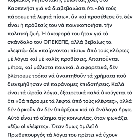
Καρπενήσι γιά νά διαβεβαιώσει ὅτι «θά τούς
πάρουμε τά λεφτά πίσω», ἄν καί προσέθεσε ὅτι δέν
εἶναι ἡ πρόθεσίς του νά ποινικοποιήσει τήν
πολιτική ζωή. Ἡ ἀναφορά του ἦταν γιά τό
σκάνδαλο τοῦ ΟΠΕΚΕΠΕ, ἀλλά βεβαίως τά
«λεφτά» δέν «παίρνονται πίσω» ἀπό τούς κλέφτες
μέ λόγια καί μέ καλές προθέσεις. Ἀπαιτοῦνται
μέτρα, καί μάλιστα ποινικά. Διαφορετικά, δέν
βλέπουμε τρόπο νά ἀνακτηθοῦν τά χρήματα πού
διενεμήθησαν σέ παράνομες ἐπιδοτήσεις. Καλά
εἶναι τά ὡραῖα λόγια, ἐξαιρετικά καλά ἀκούγεται τό
ὅτι «θά πάρουμε τά λεφτά ἀπό τούς κλέφτες», ἀλλά
δέν ἀρκοῦν ἄν δέν ὑπάρξουν καί τά ἀνάλογα ἔργα.
Αὐτό εἶναι τό αἴτημα τῆς κοινωνίας, ὅταν φωνάζει
«ἔξω οἱ κλέφτες». Ὅταν ὅμως ὁμιλεῖ ὁ
Πρωθυπουργός τά λόγια του πρέπει νά ἔχουν