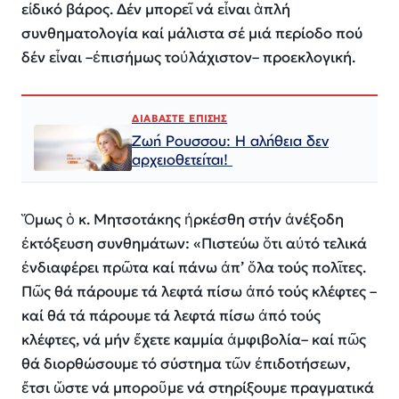
εἰδικό βάρος. Δέν μπορεῖ νά εἶναι ἁπλή
συνθηματολογία καί μάλιστα σέ μιά περίοδο πού
δέν εἶναι –ἐπισήμως τοὐλάχιστον– προεκλογική.
ΔΙΑΒΑΣΤΕ ΕΠΙΣΗΣ
Ζωή Ρουσσου: Η αλήθεια δεν
αρχειοθετείται!
Ὅμως ὁ κ. Μητσοτάκης ἠρκέσθη στήν ἀνέξοδη
ἐκτόξευση συνθημάτων: «Πιστεύω ὅτι αὐτό τελικά
ἐνδιαφέρει πρῶτα καί πάνω ἀπ’ ὅλα τούς πολῖτες.
Πῶς θά πάρουμε τά λεφτά πίσω ἀπό τούς κλέφτες –
καί θά τά πάρουμε τά λεφτά πίσω ἀπό τούς
κλέφτες, νά μήν ἔχετε καμμία ἀμφιβολία– καί πῶς
θά διορθώσουμε τό σύστημα τῶν ἐπιδοτήσεων,
ἔτσι ὥστε νά μποροῦμε νά στηρίξουμε πραγματικά