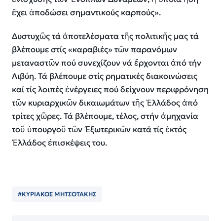
ἔχει ἀποδώσει σημαντικούς καρπούς».
Δυστυχῶς τά ἀποτελέσματα τῆς πολιτικῆς μας τά
βλέπουμε στίς «καραβιές» τῶν παρανόμων
μεταναστῶν πού συνεχίζουν νά ἔρχονται ἀπό τήν
Λιβύη. Τά βλέπουμε στίς ρηματικές διακοινώσεις
καί τίς λοιπές ἐνέργειες πού δείχνουν περιφρόνηση
τῶν κυριαρχικῶν δικαιωμάτων τῆς Ἑλλάδος ἀπό
τρίτες χῶρες. Τά βλέπουμε, τέλος, στήν ἀμηχανία
τοῦ ὑπουργοῦ τῶν Ἐξωτερικῶν κατά τίς ἐκτός
Ἑλλάδος ἐπισκέψεις του.
#ΚΥΡΙΑΚΟΣ ΜΗΤΣΟΤΑΚΗΣ