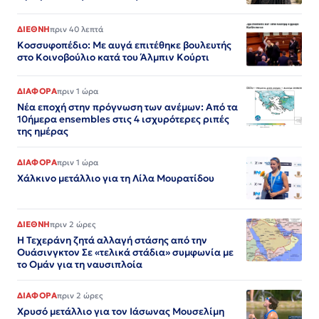
ΔΙΕΘΝΗ
πριν 40 λεπτά
Κοσσυφοπέδιο: Με αυγά επιτέθηκε βουλευτής
στο Κοινοβούλιο κατά του Άλμπιν Κούρτι
ΔΙΑΦΟΡΑ
πριν 1 ώρα
Νέα εποχή στην πρόγνωση των ανέμων: Από τα
10ήμερα ensembles στις 4 ισχυρότερες ριπές
της ημέρας
ΔΙΑΦΟΡΑ
πριν 1 ώρα
Χάλκινο μετάλλιο για τη Λίλα Μουρατίδου
ΔΙΕΘΝΗ
πριν 2 ώρες
Η Τεχεράνη ζητά αλλαγή στάσης από την
Ουάσινγκτον Σε «τελικά στάδια» συμφωνία με
το Ομάν για τη ναυσιπλοία
ΔΙΑΦΟΡΑ
πριν 2 ώρες
Χρυσό μετάλλιο για τον Iάσωνας Μουσελίμη