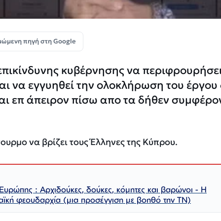
μώμενη πηγή στη Google
επικίνδυνης κυβέρνησης να περιφρουρήσει
αι να εγγυηθεί την ολοκλήρωση του έργου
αι επ άπειρον πίσω απο τα δήθεν συμφέρο
ουρμο να βρίζει τους Έλληνες της Κύπρου.
Ευρώπης : Αρχιδούκες, δούκες, κόμητες και βαρώνοι - Η
ϊκή φεουδαρχία (μια προσέγγιση με βοηθό την ΤΝ)