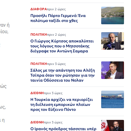
ΔΙΑΦΟΡΑ
πριν 2 ώρες
Προσήλι Πόρτο Γερμενό: Ένα
πολύτιμο ταξίδι στο χθες
ΠΟΛΙΤΙΚΗ
πριν 2 ώρες
Ο Γιώργος Κύρτσος αποκαλύπτει
τους λόγους που ο Μητσοτάκης
διέγραψε τον Αντώνη Σαμαρα
ΠΟΛΙΤΙΚΗ
πριν 3 ώρες
Σάλος με την απάντηση του Αλέξη
Τσίπρα όταν τον ρώτησαν για την
ταινία Οδύσσεια του Νολαν
ΔΙΕΘΝΗ
πριν 3 ώρες
Η Τουρκία αρχίζει να περιορίζει
τη διέλευση εμπορικών πλοίων
προς τον Εύξεινο Πόντο
ΔΙΕΘΝΗ
πριν 3 ώρες
Ο Ιρανός πρόεδρος τάσσεται υπέρ