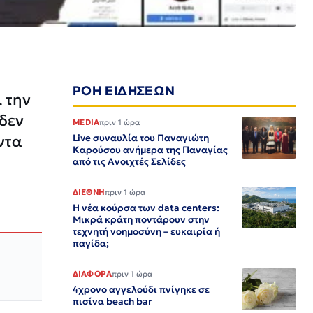
ΡΟΗ ΕΙΔΗΣΕΩΝ
 την
 δεν
MEDIA
πριν 1 ώρα
ντα
Live συναυλία του Παναγιώτη
Καρούσου ανήμερα της Παναγίας
από τις Ανοιχτές Σελίδες
ΔΙΕΘΝΗ
πριν 1 ώρα
Η νέα κούρσα των data centers:
Μικρά κράτη ποντάρουν στην
τεχνητή νοημοσύνη – ευκαιρία ή
παγίδα;
ΔΙΑΦΟΡΑ
πριν 1 ώρα
4χρονο αγγελούδι πνίγηκε σε
πισίνα beach bar