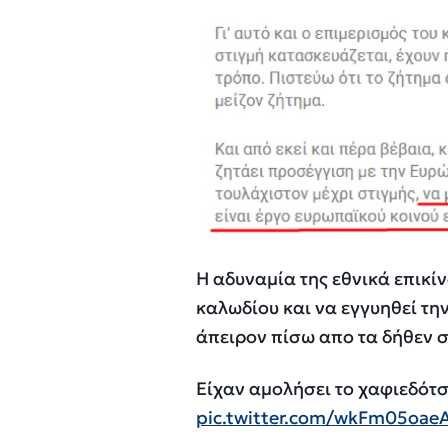
Η αδυναμία της εθνικά επικί
καλωδίου και να εγγυηθεί τη
άπειρον πίσω απο τα δήθεν 
Είχαν αμολήσει το χαφιεδότσ
pic.twitter.com/wkFm05oae