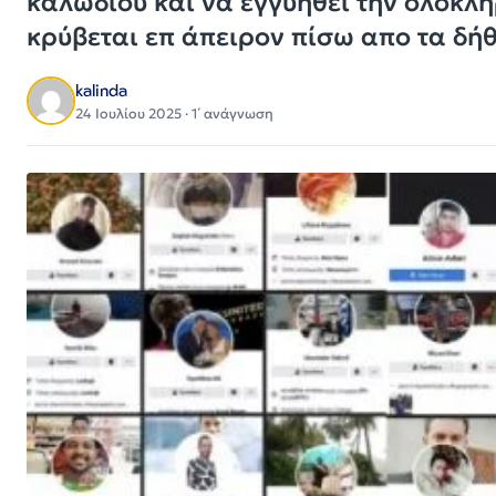
καλωδίου και να εγγυηθεί την ολοκλ
κρύβεται επ άπειρον πίσω απο τα δή
kalinda
24 Ιουλίου 2025 · 1΄ ανάγνωση