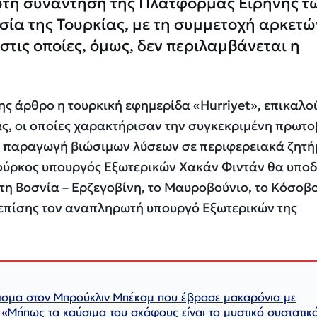
τη συνάντηση της Πλατφόρμας Ειρήνης τ
σία της Τουρκίας, με τη συμμετοχή αρκετώ
τις οποίες, όμως, δεν περιλαμβάνεται η
ης άρθρο η τουρκική εφημερίδα «Hurriyet», επικαλο
ας, οι οποίες χαρακτήρισαν την συγκεκριμένη πρωτ
ην παραγωγή βιώσιμων λύσεων σε περιφερειακά ζητή
Τούρκος υπουργός Εξωτερικών Χακάν Φιντάν θα υποδ
η Βοσνία – Ερζεγοβίνη, το Μαυροβούνιο, το Κόσοβο
 επίσης τον αναπληρωτή υπουργό Εξωτερικών της
ισμα στον Μπρούκλιν Μπέκαμ που έβρασε μακαρόνια με
«Μήπως τα καύσιμα του σκάφους είναι το μυστικό συστατικό