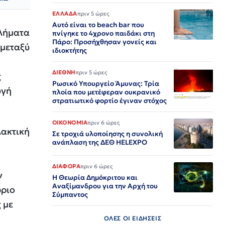
ΕΛΛΑΔΑ
πριν 5 ώρες
Αυτό είναι το beach bar που
βλήματα
πνίγηκε το 4χρονο παιδάκι στη
Πάρο: Προσήχθησαν γονείς και
 μεταξύ
ιδιοκτήτης
ΔΙΕΘΝΗ
πριν 5 ώρες
ς
Ρωσικό Υπουργείο Άμυνας: Τρία
υγή
πλοία που μετέφεραν ουκρανικό
στρατιωτικό φορτίο έγιναν στόχος
ΟΙΚΟΝΟΜΙΑ
πριν 6 ώρες
λακτική
Σε τροχιά υλοποίησης η συνολική
ανάπλαση της ΔΕΘ HELEXPO
ΔΙΑΦΟΡΑ
πριν 6 ώρες
ν
Η Θεωρία Δημόκριτου και
Αναξίμανδρου για την Αρχή του
ώριο
Σύμπαντος
 με
ΟΛΕΣ ΟΙ ΕΙΔΗΣΕΙΣ