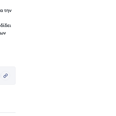
α την
δίδει
των