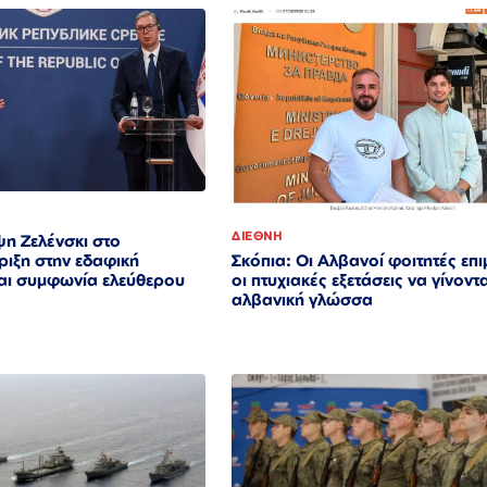
ΔΙΕΘΝΗ
η Ζελένσκι στο
ριξη στην εδαφική
Σκόπια: Οι Αλβανοί φοιτητές επ
αι συμφωνία ελεύθερου
οι πτυχιακές εξετάσεις να γίνοντ
αλβανική γλώσσα