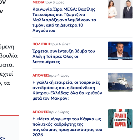
ων
MEDIA
πριν 3 ώρες
ν
Κοινωνία Ώρα MEGA: Βασίλης
Τσεκούρας και Τζωρτζίνα
Μαλλιαρόζη αναλαμβάνουν το
τιμόνι από τη Δευτέρα 10
Αυγούστου
ΠΟΛΙΤΙΚΗ
πριν 4 ώρες
ύμενη
Έρχεται συνέντευξη βόμβα του
οβουλία
Αλέξη Τσίπρα: Ολες οι
λεπτομέρειες
ματα.
εχτεί
ΑΠΟΨΕΙΣ
πριν 4 ώρες
, τα
Η γαλλική εταιρεία, οι τουρκικές
αντιδράσεις και η διασύνδεση
Κύπρου-Ελλάδας: όλα θα κριθούν
μετά τον Μακρόν;
ΑΠΟΨΕΙΣ
πριν 5 ώρες
Η «Μεταμόρφωση» του Κάφκα ως
πολιτικός καθρέφτης της
παγκόσμιας πραγματικότητας του
2026
;»