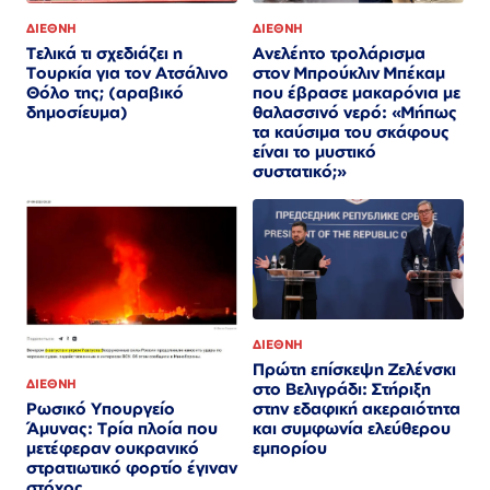
ΔΙΕΘΝΗ
ΔΙΕΘΝΗ
Τελικά τι σχεδιάζει η
Ανελέητο τρολάρισμα
Τουρκία για τον Ατσάλινο
στον Μπρούκλιν Μπέκαμ
Θόλο της; (αραβικό
που έβρασε μακαρόνια με
δημοσίευμα)
θαλασσινό νερό: «Μήπως
τα καύσιμα του σκάφους
είναι το μυστικό
συστατικό;»
ΔΙΕΘΝΗ
Πρώτη επίσκεψη Ζελένσκι
ΔΙΕΘΝΗ
στο Βελιγράδι: Στήριξη
στην εδαφική ακεραιότητα
Ρωσικό Υπουργείο
και συμφωνία ελεύθερου
Άμυνας: Τρία πλοία που
εμπορίου
μετέφεραν ουκρανικό
στρατιωτικό φορτίο έγιναν
στόχος