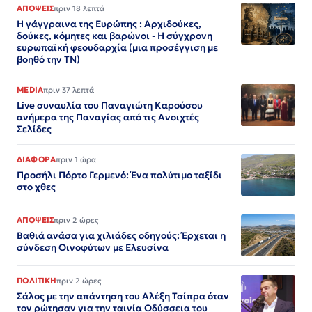
ΑΠΟΨΕΙΣ
πριν 18 λεπτά
Η γάγγραινα της Ευρώπης : Αρχιδούκες,
δούκες, κόμητες και βαρώνοι - Η σύγχρονη
ευρωπαϊκή φεουδαρχία (μια προσέγγιση με
βοηθό την ΤΝ)
MEDIA
πριν 37 λεπτά
Live συναυλία του Παναγιώτη Καρούσου
ανήμερα της Παναγίας από τις Ανοιχτές
Σελίδες
ΔΙΑΦΟΡΑ
πριν 1 ώρα
Προσήλι Πόρτο Γερμενό: Ένα πολύτιμο ταξίδι
στο χθες
ΑΠΟΨΕΙΣ
πριν 2 ώρες
Βαθιά ανάσα για χιλιάδες οδηγούς: Έρχεται η
σύνδεση Οινοφύτων με Ελευσίνα
ΠΟΛΙΤΙΚΗ
πριν 2 ώρες
Σάλος με την απάντηση του Αλέξη Τσίπρα όταν
τον ρώτησαν για την ταινία Οδύσσεια του