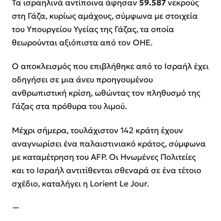
Τα ισραηλινά αντίποινα άφησαν
59.587
νεκρούς
στη Γάζα, κυρίως αμάχους, σύμφωνα με στοιχεία
του Υπουργείου Υγείας της Γάζας, τα οποία
θεωρούνται αξιόπιστα από τον ΟΗΕ.
Ο αποκλεισμός που επιβλήθηκε από το Ισραήλ έχει
οδηγήσει σε μια άνευ προηγουμένου
ανθρωπιστική κρίση, ωθώντας τον πληθυσμό της
Γάζας στα πρόθυρα του λιμού.
Μέχρι σήμερα, τουλάχιστον 142 κράτη έχουν
αναγνωρίσει ένα παλαιστινιακό κράτος, σύμφωνα
με καταμέτρηση του AFP. Οι Ηνωμένες Πολιτείες
και το Ισραήλ αντιτίθενται σθεναρά σε ένα τέτοιο
σχέδιο, καταλήγει η
Lorient
Le
Jour.
—