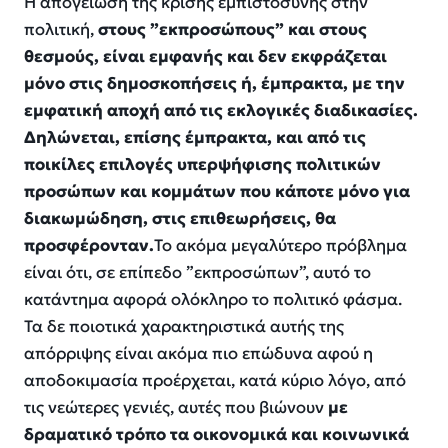
Η απογείωση της κρίσης εμπιστοσύνης στην
πολιτική,
στους ”εκπροσώπους” και στους
θεσμούς
,
είναι εμφανής και δεν εκφράζεται
μόνο στις δημοσκοπήσεις ή, έμπρακτα, με την
εμφατική αποχή από τις εκλογικές διαδικασίες.
Δηλώνεται, επίσης έμπρακτα, και από τις
ποικίλες επιλογές υπερψήφισης πολιτικών
προσώπων και κομμάτων που κάποτε μόνο για
διακωμώδηση
,
στις επιθεωρήσεις
,
θα
προσφέρονταν.
Το ακόμα μεγαλύτερο πρόβλημα
είναι ότι
, σε επίπεδο ”εκπροσώπων”,
αυτό το
κατάντημα αφορά ολόκληρο το πολιτικό φάσμα.
Τα δε ποιοτικά χαρακτηριστικά αυτής της
απόρριψης είναι ακόμα πιο επώδυνα αφού η
αποδοκιμασία προέρχεται, κατά κύριο λόγο, από
τις νεώτερες γενιές
,
αυτές που βιώνου
ν
με
δραματικό τρόπο τα οικονομικά και κοινωνικά