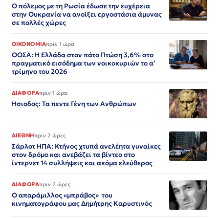
Ο πόλεμος με τη Ρωσία έδωσε την ευχέρεια
στην Ουκρανία να ανοίξει εργοστάσια άμυνας
σε πολλές χώρες
ΟΙΚΟΝΟΜΙΑ
πριν 1 ώρα
ΟΟΣΑ: Η Ελλάδα στον πάτο Πτώση 3,6% στο
πραγματικό εισόδημα των νοικοκυριών το α’
τρίμηνο του 2026
ΔΙΑΦΟΡΑ
πριν 1 ώρα
Ησιοδος: Τα πεντε Γένη των Ανθρώπων
ΔΙΕΘΝΗ
πριν 2 ώρες
Σάρλοτ ΗΠΑ: Κτήνος χτυπά ανελέητα γυναίκες
στον δρόμο και ανεβάζει τα βίντεο στο
ίντερνετ 14 συλλήψεις και ακόμα ελεύθερος​​​​​​​​​​​​​​​​​​​​​​​​​​​​​​​​​​​​​​​​​​​​​​​​​​
ΔΙΑΦΟΡΑ
πριν 2 ώρες
Ο απαράμιλλος «μπράβος» του
κινηματογράφου μας Δημήτρης Καρυστινός