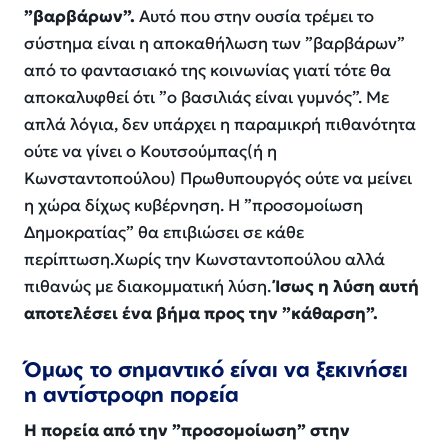
”βαρβάρων”.
Αυτό που στην ουσία τρέμει το
σύστημα είναι η αποκαθήλωση των ”βαρβάρων”
από το φαντασιακό της κοινωνίας γιατί τότε θα
αποκαλυφθεί ότι ”ο βασιλιάς είναι γυμνός”. Με
απλά λόγια, δεν υπάρχει η παραμικρή πιθανότητα
ούτε να γίνει ο Κουτσούμπας
(
ή η
Κωνσταντοπούλου
)
Πρωθυ
πουργός ούτε να μείνει
η χώρα δίχως κυβέρνηση. Η ”προσομοίωση
Δημοκρατίας” θα επιβιώσει
σε κάθε
περίπτωση
.
Χωρίς την Κωνσταντοπούλου αλλά
πιθανώς
με
δι
α
κομματική
λύση
.
Ίσως η λύση αυτή
αποτελέσει ένα βήμα προς την ”κάθαρση”.
Όμως το σημαντικό είναι να ξεκινήσει
η αντίστροφη πορεία
Η πορεία από την ”προσομοίωση” στην