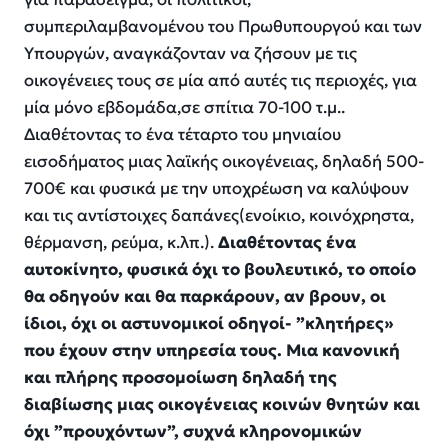
συμπεριλαμβανομένου του Πρωθυπουργού και των
Υπουργών, αναγκάζονταν να ζήσουν με τις
οικογένειες τους σε μία από αυτές τις περιοχές
,
για
μία μόνο εβδομάδα
,
σε σπίτια 70-100 τ.μ..
Διαθέτοντας το ένα τέταρτο του μηνιαίου
εισοδήματος μιας λαϊκής οικογένειας, δηλαδή
500-
700€ και φυσικά με την υποχρέωση να καλύψουν
και τις αντίστοιχες δαπάνες(
ενοίκιο,
κοινόχρηστα,
θέρμανση, ρεύμα, κ.λπ.).
Διαθέτοντας ένα
αυτοκίνητο, φυσικά όχι το βουλευτικό, το οποίο
θα οδηγούν και θα παρκάρουν
, αν βρουν,
οι
ίδιοι
,
όχι οι αστυνομικοί
οδηγοί-
”
κλητήρες
»
που έχουν στην υπηρεσία τους. Μια κανονική
και πλήρη
ς
προσομοίωση
δηλαδή
της
διαβίωσης μιας οικογένειας κοινών θνητών και
όχι
”προυχόντων”
,
συχνά
κληρονομικών