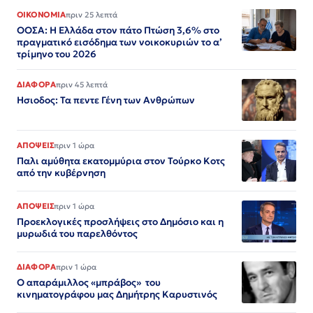
ΟΙΚΟΝΟΜΙΑ
πριν 25 λεπτά
ΟΟΣΑ: Η Ελλάδα στον πάτο Πτώση 3,6% στο
πραγματικό εισόδημα των νοικοκυριών το α’
τρίμηνο του 2026
ΔΙΑΦΟΡΑ
πριν 45 λεπτά
Ησιοδος: Τα πεντε Γένη των Ανθρώπων
ΑΠΟΨΕΙΣ
πριν 1 ώρα
Παλι αμύθητα εκατομμύρια στον Τούρκο Κοτς
από την κυβέρνηση
ΑΠΟΨΕΙΣ
πριν 1 ώρα
Προεκλογικές προσλήψεις στο Δημόσιο και η
μυρωδιά του παρελθόντος
ΔΙΑΦΟΡΑ
πριν 1 ώρα
Ο απαράμιλλος «μπράβος» του
κινηματογράφου μας Δημήτρης Καρυστινός