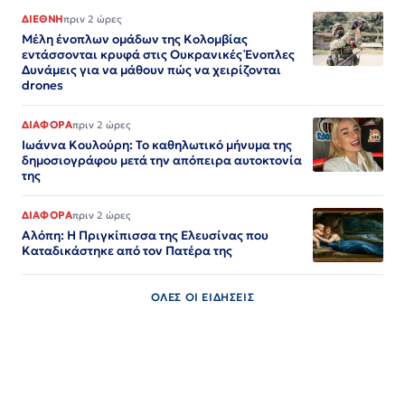
ΔΙΕΘΝΗ
πριν 2 ώρες
Μέλη ένοπλων ομάδων της Κολομβίας
εντάσσονται κρυφά στις Ουκρανικές Ένοπλες
Δυνάμεις για να μάθουν πώς να χειρίζονται
drones
ΔΙΑΦΟΡΑ
πριν 2 ώρες
Ιωάννα Κουλούρη: Το καθηλωτικό μήνυμα της
δημοσιογράφου μετά την απόπειρα αυτοκτονία
της
ΔΙΑΦΟΡΑ
πριν 2 ώρες
Αλόπη: Η Πριγκίπισσα της Ελευσίνας που
Καταδικάστηκε από τον Πατέρα της
ΟΛΕΣ ΟΙ ΕΙΔΗΣΕΙΣ