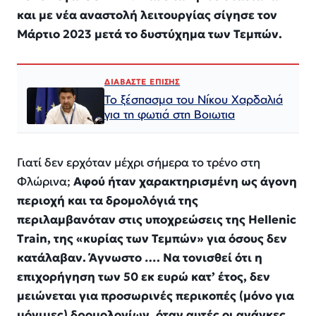
και με νέα αναστολή λειτουργίας σίγησε τον
Μάρτιο 2023 μετά το δυστύχημα των Τεμπών.
ΔΙΑΒΑΣΤΕ ΕΠΙΣΗΣ
Το ξέσπασμα του Νίκου Χαρδαλιά
για τη φωτιά στη Βοιωτια
Γιατί δεν ερχόταν μέχρι σήμερα το τρένο στη
Φλώρινα;
Αφού ήταν χαρακτηρισμένη ως άγονη
περιοχή και τα δρομολόγιά της
περιλαμβανόταν στις υποχρεώσεις της Hellenic
Train, της «κυρίας των Τεμπών» για όσους δεν
κατάλαβαν. Άγνωστο …. Να τονισθεί ότι η
επιχορήγηση των 50 εκ ευρώ κατ’ έτος, δεν
μειώνεται για προσωρινές περικοπές (μόνο για
μόνιμες) δρομολογίων, όταν αυτές οι ανάγκες