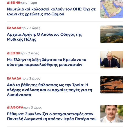
ΔΙΕΘΝΗ
πριν 1 ώρα
Ναυτιλιακοί κολοσσοί καλούν τον ΟΗΕ: Όχι σε
ιρανικές χρεώσεις στο Ορμού
ΕΛΛΑΔΑ
πριν 2 ώρες
Αρχαία Αρήνη: Ο Απόλυτος Οδηγός της
Μυθικής Πόλης
ΔΙΕΘΝΗ
πριν 2 ώρες
Με Ελληνική λέξη βάφτισε το Κρεμλινο το
σύστημα παρακολούθησης μεταναστών
ΕΛΛΑΔΑ
πριν 3 ώρες
Από τα βάθη της θάλασσας ως την Τροία: Η
πλήρης ανάλυση και οι αρχαίες πηγές για τη
Λυσιάνασσα
ΔΙΑΦΟΡΑ
πριν 3 ώρες
Ρέθυμνο: Συγκλονίζει ο αποχαιρετισμός στον
Παντελή Διαμαντάκη από τον Ιερέα Πατέρα του