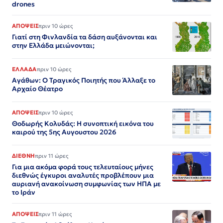
drones
ΑΠΟΨΕΙΣ
πριν 10 ώρες
Γιατί στη Φινλανδία τα δάση αυξάνονται και
στην Ελλάδα μειώνονται;
ΕΛΛΑΔΑ
πριν 10 ώρες
Αγάθων: Ο Τραγικός Ποιητής που Άλλαξε το
Αρχαίο Θέατρο
ΑΠΟΨΕΙΣ
πριν 10 ώρες
Θοδωρής Κολυδάς: Η συνοπτική εικόνα του
καιρού της 5ης Αυγουστου 2026
ΔΙΕΘΝΗ
πριν 11 ώρες
Για μια ακόμα φορά τους τελευταίους μήνες
διεθνώς έγκυροι αναλυτές προβλέπουν μια
αυριανή ανακοίνωση συμφωνίας των ΗΠΑ με
το Ιράν
ΑΠΟΨΕΙΣ
πριν 11 ώρες