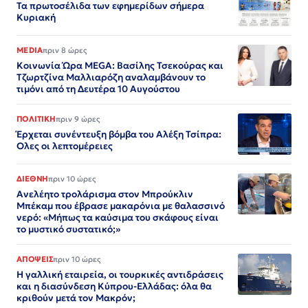
Τα πρωτοσέλιδα των εφημερίδων σήμερα
Κυριακή
MEDIA
πριν 8 ώρες
Κοινωνία Ώρα MEGA: Βασίλης Τσεκούρας και
Τζωρτζίνα Μαλλιαρόζη αναλαμβάνουν το
τιμόνι από τη Δευτέρα 10 Αυγούστου
ΠΟΛΙΤΙΚΗ
πριν 9 ώρες
Έρχεται συνέντευξη βόμβα του Αλέξη Τσίπρα:
Ολες οι λεπτομέρειες
ΔΙΕΘΝΗ
πριν 10 ώρες
Ανελέητο τρολάρισμα στον Μπρούκλιν
Μπέκαμ που έβρασε μακαρόνια με θαλασσινό
νερό: «Μήπως τα καύσιμα του σκάφους είναι
το μυστικό συστατικό;»
ΑΠΟΨΕΙΣ
πριν 10 ώρες
Η γαλλική εταιρεία, οι τουρκικές αντιδράσεις
και η διασύνδεση Κύπρου-Ελλάδας: όλα θα
κριθούν μετά τον Μακρόν;