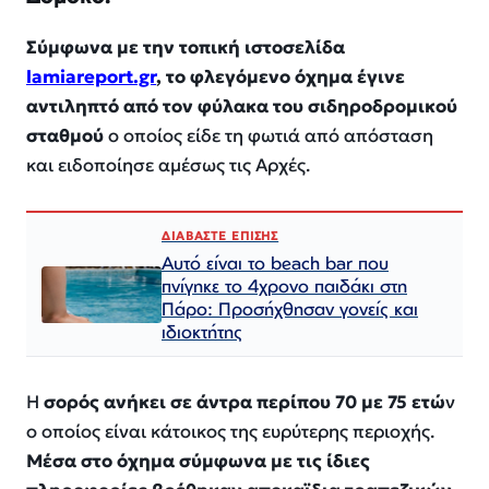
Σύμφωνα με την τοπική ιστοσελίδα
lamiareport.gr
, το φλεγόμενο όχημα έγινε
αντιληπτό από τον φύλακα του σιδηροδρομικού
σταθμού
ο οποίος είδε τη φωτιά από απόσταση
και ειδοποίησε αμέσως τις Αρχές.
ΔΙΑΒΑΣΤΕ ΕΠΙΣΗΣ
Αυτό είναι το beach bar που
πνίγηκε το 4χρονο παιδάκι στη
Πάρο: Προσήχθησαν γονείς και
ιδιοκτήτης
Η
σορός ανήκει σε άντρα περίπου 70 με 75 ετώ
ν
ο οποίος είναι κάτοικος της ευρύτερης περιοχής.
Μέσα στο όχημα σύμφωνα με τις ίδιες