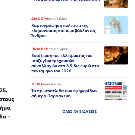
ΔΙΑΦΟΡΑ
πριν 3 ώρες
Χαρτογράφηση πολιτιστικής
κληρονομιάς και περιβάλλοντος
Άνδρου
ΠΟΛΙΤΙΚΗ
πριν 3 ώρες
Εκτόξευση του ελλείμματος του
ισοζυγίου τρεχουσών
συναλλαγών στα 8,9 δις ευρώ στο
πεντάμηνο του 2026
MEDIA
πριν 4 ώρες
25,
Τα πρωτοσέλιδα των εφημερίδων
σήμερα Παρασκευη
 στους
βήμα
ΟΛΕΣ ΟΙ ΕΙΔΗΣΕΙΣ
δα –