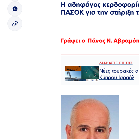
Η αδηφάγος κερδοφορία 
ΠΑΣΟΚ
για την στήριξη
Γράφει ο
Πάνος Ν. Αβραμό
ΔΙΑΒΑΣΤΕ ΕΠΙΣΗΣ
Νέες τουρκικές α
Κύπρου Ισραήλ