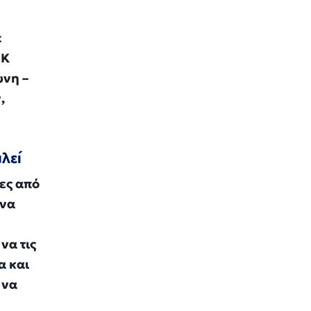
ε
ΟΚ
ώνη –
,
λεί
ες από
 να
να τις
α και
 να