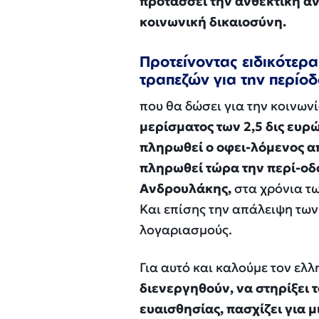
προτάσσει την ανθεκτική α
κοινωνική δικαιοσύνη.
Προτείνοντας ειδικότε
τραπεζών για την περίο
που θα δώσει για την κοινων
μερίσματος των 2,5 δις ευρ
πληρωθεί ο οφει-λόμενος απ
πληρωθεί τώρα την περί-οδ
Ανδρουλάκης,
στα χρόνια τω
Και επίσης την απάλειψη τω
λογαριασμούς.
Για αυτό και καλούμε τον ελλ
διενεργηθούν, να στηρίξει 
ευαισθησίας, πασχίζει για 