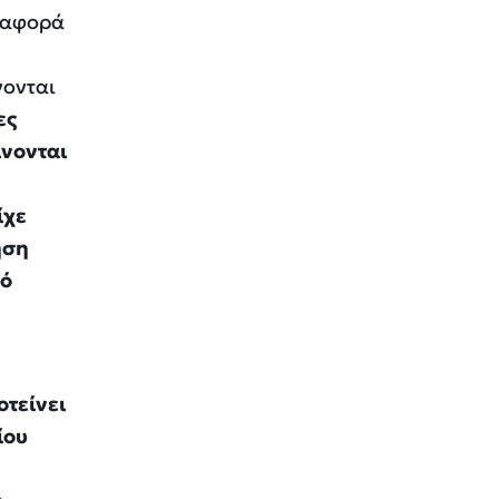
διαφορά
νονται
ες
ίνονται
ίχε
ηση
κό
οτείνει
ίου