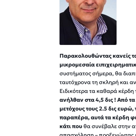
Παρακολουθώντας κανείς τα
μικρομεσαία ειπιχειρηματικ
συστήματος σήμερα, θα διαπ
ταυτόχρονα τη σκληρή και αν
Ειδικότερα τα καθαρά κέρδ
ανήλθαν στα 4,5 δις ! Από 
μετόχους τους 2.5 δις ευρώ,
παραπέρα, αυτά τα κέρδη φε
κάτι που
θα συνέβαλε στην α
απασχόληση – προξενώντας μ