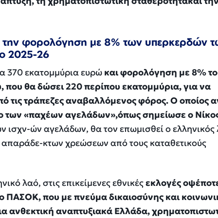
νάπτυξη, τη χρηματοπιστωτική σταθερότητακαι τη
ρα την φορολόγηση με 8% των υπερκερδών 
δο 2025-26
ία 370 εκατομμύρια ευρώ
και φορολόγηση με 8% το
ώ, που θα δώσει 220 περίπου εκατομμύρια, για να
ό τις τράπεζες αναβαλλόμενος φόρος. Ο οποίος α
ο των «παχέων αγελάδων»,όπως σημείωσε ο Νίκο
ν ισχν-ών αγελάδων, θα τον επωμισθεί ο ελληνικός 
ν απαράδε-κτων χρεώσεων από τους καταθετικούς
ηνικό λαό, στις επικείμενες εθνικές
εκλογές οψέποτ
το ΠΑΣΟΚ, που με πνεύμα δικαιοσύνης και κοινωνι
μια ανθεκτική αναπτυξιακά Ελλάδα, χρηματοπιστω