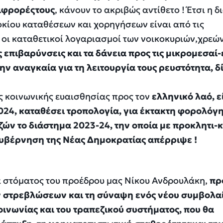
ιφρορέςτους
, κάνουν το ακριβώς αντίθετο ! Έτσι η 
κίου καταθέσεων και χορηγήσεων είναι από τις
 οι καταθετικοί λογαριασμοί των νοικοκυριών,χρεώ
 επιβαρύνσεις και τα δάνεια προς τις μικρομεσαί-
την αναγκαία για τη λειτουργία τους ρευστότητα, δ
 κοινωνικής ευαισθησίας προς τον
ελληνικό λαό, ε
024, καταθέσει τροπολογία, για έκτακτη φορολόγ
ών το διάστημα 2023-24, την οποία με προκλητι-
κυβέρνηση της Νέας Δημοκρατίας απέρριψε !
α στόματος του προέδρου μας Νίκου Ανδρουλάκη,
πρ
 στρεβλώσεων και τη σύναψη ενός νέου συμβολα
οινωνίας και του τραπεζικού συστήματος, που θα