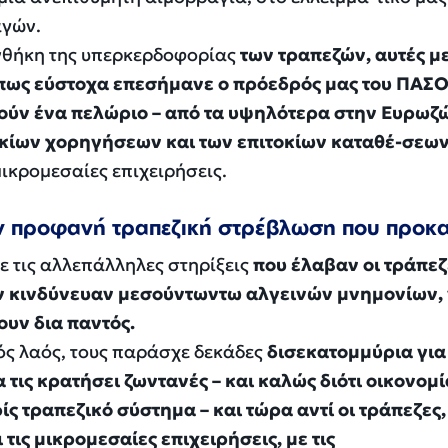
αγών.
υνθήκη της υπερκερδοφορίας
των τραπεζών, αυτές μ
πως εύστοχα επεσήμανε ο πρόεδρός μας του ΠΑΣ
ούν ένα πελώριο – από τα υψηλότερα στην Ευρωζ
οκίων χορηγήσεων και των επιτοκίων καταθέ-σεων
μικρομεσαίες επιχειρήσεις.
ν προφανή τραπεζική στρέβλωση που προκα
με τις αλλεπάλληλες στηρίξεις
που έλαβαν οι τράπεζ
αν κινδύνευαν μεσούντωντω αλγεινών μνημονίων,
υν δια παντός.
κός λαός, τους παράσχε δεκάδες
δισεκατομμύρια για 
τις κρατήσει ζωντανές – και καλώς διότι οικονομί
ς τραπεζικό σύστημα – και τώρα αντί οι τράπεζες,
 τις μικρομεσαίες επιχειρήσεις, με τις