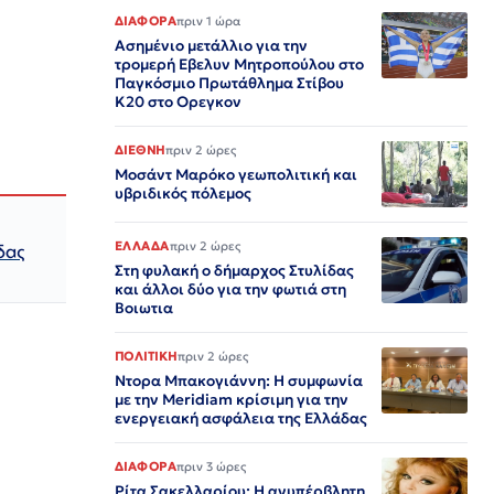
υ
ΔΙΑΦΟΡΑ
πριν 1 ώρα
Ασημένιο μετάλλιο για την
τρομερή Εβελυν Μητροπούλου στο
Παγκόσμιο Πρωτάθλημα Στίβου
Κ20 στο Ορεγκον
ΔΙΕΘΝΗ
πριν 2 ώρες
Μοσάντ Μαρόκο γεωπολιτική και
υβριδικός πόλεμος
ΕΛΛΑΔΑ
πριν 2 ώρες
δας
Στη φυλακή ο δήμαρχος Στυλίδας
και άλλοι δύο για την φωτιά στη
Βοιωτια
ΠΟΛΙΤΙΚΗ
πριν 2 ώρες
Ντορα Μπακογιάννη: Η συμφωνία
με την Meridiam κρίσιμη για την
ενεργειακή ασφάλεια της Ελλάδας
ΔΙΑΦΟΡΑ
πριν 3 ώρες
Ρίτα Σακελλαρίου: Η ανυπέρβλητη