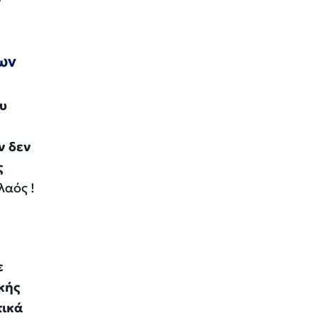
ν
των
υ
ν δεν
ς
λαός !
ε
κής
τικά