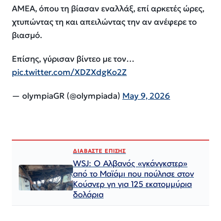
ΑΜΕΑ, όπου τη βίασαν εναλλάξ, επί αρκετές ώρες,
χτυπώντας τη και απειλώντας την αν ανέφερε το
βιασμό.
Επίσης, γύρισαν βίντεο με τον…
pic.twitter.com/XDZXdgKo2Z
— olympiaGR (@olympiada)
May 9, 2026
ΔΙΑΒΑΣΤΕ ΕΠΙΣΗΣ
WSJ: Ο Αλβανός «γκάνγκστερ»
από το Μαϊάμι που πούλησε στον
Κούσνερ γη για 125 εκατομμύρια
δολάρια