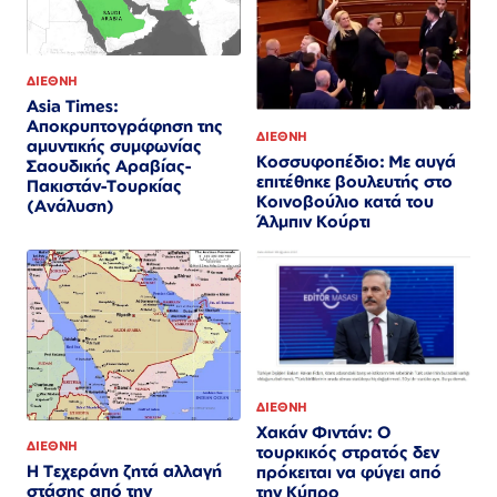
ΔΙΕΘΝΗ
Asia Times:
Αποκρυπτογράφηση της
ΔΙΕΘΝΗ
αμυντικής συμφωνίας
Κοσσυφοπέδιο: Με αυγά
Σαουδικής Αραβίας-
επιτέθηκε βουλευτής στο
Πακιστάν-Τουρκίας
Κοινοβούλιο κατά του
(Ανάλυση)
Άλμπιν Κούρτι
ΔΙΕΘΝΗ
Χακάν Φιντάν: Ο
ΔΙΕΘΝΗ
τουρκικός στρατός δεν
Η Τεχεράνη ζητά αλλαγή
πρόκειται να φύγει από
στάσης από την
την Κύπρο