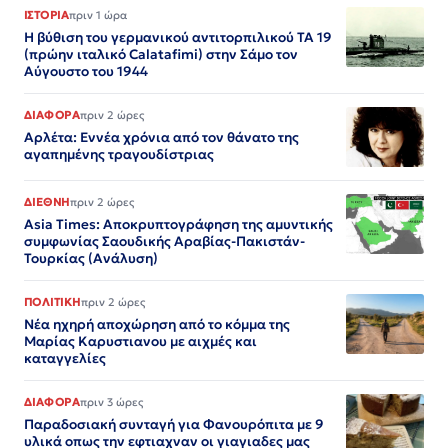
ΙΣΤΟΡΙΑ
πριν 1 ώρα
Η βύθιση του γερμανικού αντιτορπιλικού ΤΑ 19
(πρώην ιταλικό Calatafimi) στην Σάμο τον
Αύγουστο του 1944
ΔΙΑΦΟΡΑ
πριν 2 ώρες
Αρλέτα: Εννέα χρόνια από τον θάνατο της
αγαπημένης τραγουδίστριας
ΔΙΕΘΝΗ
πριν 2 ώρες
Asia Times: Αποκρυπτογράφηση της αμυντικής
συμφωνίας Σαουδικής Αραβίας-Πακιστάν-
Τουρκίας (Ανάλυση)
ΠΟΛΙΤΙΚΗ
πριν 2 ώρες
Νέα ηχηρή αποχώρηση από το κόμμα της
Μαρίας Καρυστιανου με αιχμές και
καταγγελίες
ΔΙΑΦΟΡΑ
πριν 3 ώρες
Παραδοσιακή συνταγή για Φανουρόπιτα με 9
υλικά οπως την εφτιαχναν οι γιαγιαδες μας