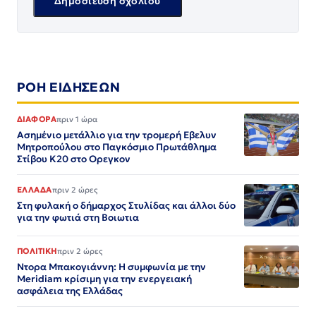
ΡΟΗ ΕΙΔΗΣΕΩΝ
ΔΙΑΦΟΡΑ
πριν 1 ώρα
Ασημένιο μετάλλιο για την τρομερή Εβελυν
Μητροπούλου στο Παγκόσμιο Πρωτάθλημα
Στίβου Κ20 στο Ορεγκον
ΕΛΛΑΔΑ
πριν 2 ώρες
Στη φυλακή ο δήμαρχος Στυλίδας και άλλοι δύο
για την φωτιά στη Βοιωτια
ΠΟΛΙΤΙΚΗ
πριν 2 ώρες
Ντορα Μπακογιάννη: Η συμφωνία με την
Meridiam κρίσιμη για την ενεργειακή
ασφάλεια της Ελλάδας