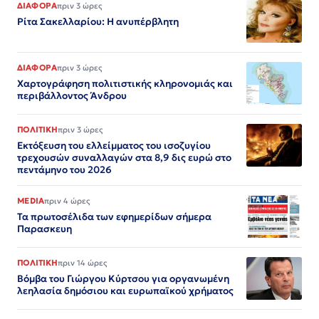
ΔΙΑΦΟΡΑ
πριν 3 ώρες
Ρίτα Σακελλαρίου: Η ανυπέρβλητη
ΔΙΑΦΟΡΑ
πριν 3 ώρες
Χαρτογράφηση πολιτιστικής κληρονομιάς και
περιβάλλοντος Άνδρου
ΠΟΛΙΤΙΚΗ
πριν 3 ώρες
Εκτόξευση του ελλείμματος του ισοζυγίου
τρεχουσών συναλλαγών στα 8,9 δις ευρώ στο
πεντάμηνο του 2026
MEDIA
πριν 4 ώρες
Τα πρωτοσέλιδα των εφημερίδων σήμερα
Παρασκευη
ΠΟΛΙΤΙΚΗ
πριν 14 ώρες
Βόμβα του Γιώργου Κύρτσου για οργανωμένη
λεηλασία δημόσιου και ευρωπαϊκού χρήματος