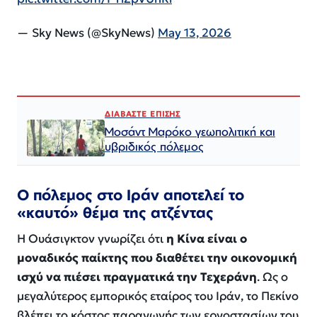
— Sky News (@SkyNews)
May 13, 2026
ΔΙΑΒΑΣΤΕ ΕΠΙΣΗΣ
Μοσάντ Μαρόκο γεωπολιτική και
υβριδικός πόλεμος
Ο πόλεμος στο Ιράν αποτελεί το
«καυτό» θέμα της ατζέντας
Η Ουάσιγκτον γνωρίζει ότι
η Κίνα είναι ο
μοναδικός παίκτης που διαθέτει την οικονομική
ισχύ να πιέσει πραγματικά την Τεχεράνη
. Ως ο
μεγαλύτερος εμπορικός εταίρος του Ιράν, το Πεκίνο
βλέπει το κόστος παραγωγής των εργοστασίων του