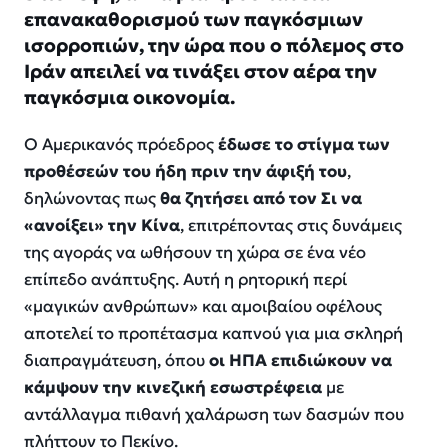
επανακαθορισμού των παγκόσμιων
ισορροπιών, την ώρα που ο πόλεμος στο
Ιράν απειλεί να τινάξει στον αέρα την
παγκόσμια οικονομία.
Ο Αμερικανός πρόεδρος
έδωσε το στίγμα των
προθέσεών του ήδη πριν την άφιξή του
,
δηλώνοντας πως
θα ζητήσει από τον Σι να
«
ανοίξει
» την Κίνα
, επιτρέποντας στις δυνάμεις
της αγοράς να ωθήσουν τη χώρα σε ένα νέο
επίπεδο ανάπτυξης. Αυτή η ρητορική περί
«
μαγικών ανθρώπων
» και αμοιβαίου οφέλους
αποτελεί το προπέτασμα καπνού για μια σκληρή
διαπραγμάτευση, όπου
οι ΗΠΑ επιδιώκουν να
κάμψουν την κινεζική εσωστρέφεια
με
αντάλλαγμα πιθανή χαλάρωση των δασμών που
πλήττουν το Πεκίνο.