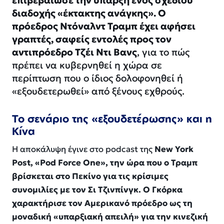
επιβεβαίωσε την ύπαρξη ενός σχεδίου
διαδοχής «έκτακτης ανάγκης». Ο
πρόεδρος Ντόναλντ Τραμπ έχει αφήσει
γραπτές, σαφείς εντολές προς τον
αντιπρόεδρο Τζέι Ντι Βανς
, για το πώς
πρέπει να κυβερνηθεί η χώρα σε
περίπτωση που ο ίδιος δολοφονηθεί ή
«εξουδετερωθεί» από ξένους εχθρούς.
Το σενάριο της «εξουδετέρωσης» και η
Κίνα
Η αποκάλυψη έγινε στο podcast της
New York
Post, «Pod Force One», την ώρα που ο Τραμπ
βρίσκεται στο Πεκίνο για τις κρίσιμες
συνομιλίες με τον Σι Τζινπίνγκ. Ο Γκόρκα
χαρακτήρισε τον Αμερικανό πρόεδρο ως τη
μοναδική «υπαρξιακή απειλή» για την κινεζική