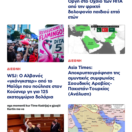
Οργή στο Οχάιο των ΗΠΑ
από την φρικτή
δολοφονία παιδιού επτά
ετών
ΔΙΕΘΝΗ
Asia Times:
ΔΙΕΘΝΗ
Αποκρυπτογράφηση της
WSJ: Ο Αλβανός
αμυντικής συμφωνίας
«γκάνγκστερ» από το
Σαουδικής Αραβίας-
Μαϊάμι που πούλησε στον
Πακιστάν-Τουρκίας
Κούσνερ γη για 125
(Ανάλυση)
εκατομμύρια δολάρια