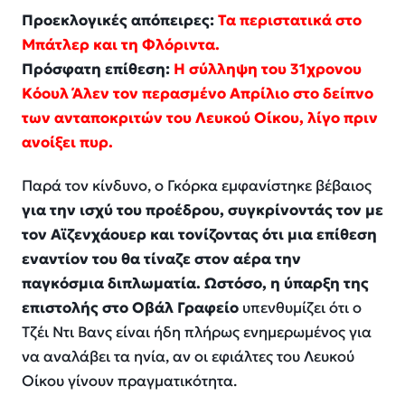
Προεκλογικές απόπειρες:
Τα περιστατικά στο
Μπάτλερ και τη Φλόριντα.
Πρόσφατη επίθεση:
Η σύλληψη του 31χρονου
Κόουλ Άλεν τον περασμένο Απρίλιο στο δείπνο
των ανταποκριτών του Λευκού Οίκου, λίγο πριν
ανοίξει πυρ.
Παρά τον κίνδυνο, ο Γκόρκα εμφανίστηκε βέβαιος
για την ισχύ του προέδρου, συγκρίνοντάς τον με
τον Αϊζενχάουερ και τονίζοντας ότι μια επίθεση
εναντίον του θα τίναζε στον αέρα την
παγκόσμια διπλωματία. Ωστόσο, η ύπαρξη της
επιστολής στο Οβάλ Γραφείο
υπενθυμίζει ότι ο
Τζέι Ντι Βανς είναι ήδη πλήρως ενημερωμένος για
να αναλάβει τα ηνία, αν οι εφιάλτες του Λευκού
Οίκου γίνουν πραγματικότητα.