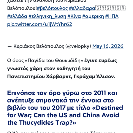
χάσετε την ανάλυση του Κυριάκου
Βελόπουλου!
#βελόπουλος
#ελλαδαρα
🇬🇷🇬🇷🇬🇷
#ελλάδα
#ελληνικη_λυση
#Κίνα
#αμερικη
#ΗΠΑ
pic.twitter.com/u1jWtYhr62
— Κυριάκος Βελόπουλος (@velopky)
May 16, 2026
Ο όρος «Παγίδα του Θουκυδίδη»
έγινε ευρέως
γνωστός χάρη στον καθηγητή του
Πανεπιστημίου Χάρβαρντ, Γκράχαμ Άλισον.
Επινόησε τον όρο γύρω στο 2011 και
ανέπτυξε σημαντικά την έννοια στο
βιβλίο του του 2017 με τίτλο «Destined
for War; Can the US and China Avoid
the Thucydides Trap?»