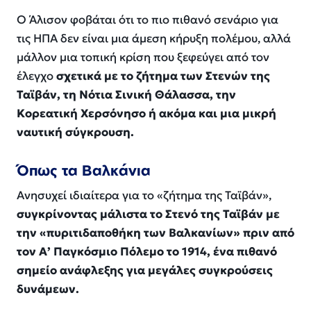
Ο Άλισον φοβάται ότι το πιο πιθανό σενάριο για
τις ΗΠΑ δεν είναι μια άμεση κήρυξη πολέμου, αλλά
μάλλον μια τοπική κρίση που ξεφεύγει από τον
έλεγχο
σχετικά με το ζήτημα των Στενών της
Ταϊβάν, τη Νότια Σινική Θάλασσα, την
Κορεατική Χερσόνησο ή ακόμα και μια μικρή
ναυτική σύγκρουση.
Όπως τα Βαλκάνια
Ανησυχεί ιδιαίτερα για το «ζήτημα της Ταϊβάν»,
συγκρίνοντας μάλιστα το Στενό της Ταϊβάν με
την «πυριτιδαποθήκη των Βαλκανίων» πριν από
τον Α’ Παγκόσμιο Πόλεμο το 1914, ένα πιθανό
σημείο ανάφλεξης για μεγάλες συγκρούσεις
δυνάμεων.