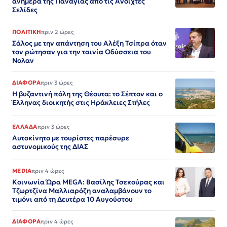
ανήμερα της Παναγίας από τις Ανοιχτές
Σελίδες
ΠΟΛΙΤΙΚΗ
πριν 2 ώρες
Σάλος με την απάντηση του Αλέξη Τσίπρα όταν
τον ρώτησαν για την ταινία Οδύσσεια του
Νολαν
ΔΙΑΦΟΡΑ
πριν 3 ώρες
Η βυζαντινή πόλη της Θέουτα: το Σέπτον και ο
Έλληνας διοικητής στις Ηράκλειες Στήλες
ΕΛΛΑΔΑ
πριν 3 ώρες
Αυτοκίνητο με τουρίστες παρέσυρε
αστυνομικούς της ΔΙΑΣ
MEDIA
πριν 4 ώρες
Κοινωνία Ώρα MEGA: Βασίλης Τσεκούρας και
Τζωρτζίνα Μαλλιαρόζη αναλαμβάνουν το
τιμόνι από τη Δευτέρα 10 Αυγούστου
ΔΙΑΦΟΡΑ
πριν 4 ώρες