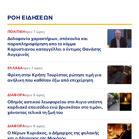
ΡΟΗ ΕΙΔΗΣΕΩΝ
ΠΟΛΙΤΙΚΗ
πριν 7 ώρες
Δολοφονία χαρακτήρων, σπέκουλα και
παραπληροφόρηση απο το κόμμα
Καρυστιανου καταγγέλλει ο έντιμος Θανάσης
Αυγερινός
ΕΛΛΑΔΑ
πριν 7 ώρες
Φρίκη στην Κρήτη: Τουρίστας ρώτησε τιμή για
ανήλικη που καθόταν έξω από επιχείρηση
ΔΙΑΦΟΡΑ
πριν 8 ώρες
Οδηγός αστικού λεωφορείου στο Αιγιο υπέστη
καρδιακό επεισόδιο ενώ βρισκόταν στο τιμόνι,
χάνοντας τελικά τη ζωή του
ΔΙΑΦΟΡΑ
πριν 8 ώρες
Ο Νέρων Κυριάκος, o Δήμαρχος της φυλακής
και ο Δήμαρχος της Μυκόνου