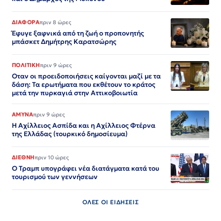
ΔΙΑΦΟΡΑ
πριν 8 ώρες
Έφυγε ξαφνικά από τη ζωή ο προπονητής
μπάσκετ Δημήτρης Καρατσώρης
ΠΟΛΙΤΙΚΗ
πριν 9 ώρες
Οταν οι προειδοποιήσεις καίγονται μαζί με τα
δάση: Τα ερωτήματα που εκθέτουν το κράτος
μετά την πυρκαγιά στην Αττικοβοιωτία
ΑΜΥΝΑ
πριν 9 ώρες
Η Αχίλλειος Ασπίδα και η Αχίλλειος Φτέρνα
της Ελλάδας (τουρκικό δημοσίευμα)
ΔΙΕΘΝΗ
πριν 10 ώρες
Ο Τραμπ υπογράφει νέα διατάγματα κατά του
τουρισμού των γεννήσεων
ΟΛΕΣ ΟΙ ΕΙΔΗΣΕΙΣ