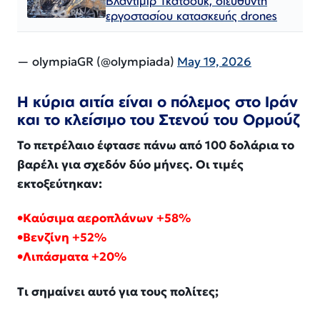
Βλαντιμίρ Τκατσούκ, διευθυντή
εργοστασίου κατασκευής drones
— olympiaGR (@olympiada)
May 19, 2026
Η κύρια αιτία είναι ο πόλεμος στο Ιράν
και το κλείσιμο του Στενού του Ορμούζ
Το πετρέλαιο έφτασε πάνω από 100 δολάρια το
βαρέλι για σχεδόν δύο μήνες. Οι τιμές
εκτοξεύτηκαν:
•Καύσιμα αεροπλάνων +58%
•Βενζίνη +52%
•Λιπάσματα +20%
Τι σημαίνει αυτό για τους πολίτες;