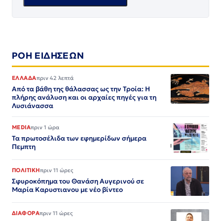
ΡΟΗ ΕΙΔΗΣΕΩΝ
ΕΛΛΑΔΑ
πριν 42 λεπτά
Από τα βάθη της θάλασσας ως την Τροία: Η
πλήρης ανάλυση και οι αρχαίες πηγές για τη
Λυσιάνασσα
MEDIA
πριν 1 ώρα
Τα πρωτοσέλιδα των εφημερίδων σήμερα
Πεμπτη
ΠΟΛΙΤΙΚΗ
πριν 11 ώρες
Σφυροκόπημα του Θανάση Αυγερινού σε
Μαρία Καρυστιανου με νέο βίντεο
ΔΙΑΦΟΡΑ
πριν 11 ώρες