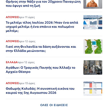
Θρήνος στην Νάξο για τον 20χρονο Παναγιώτη
που έφυγε από τη ζωή
ΑΠΟΨΕΙΣ
πριν 11 ώρες
Το μελτέμι τέλος Ιουλίου 2026: Ήταν ένα απλά
ισχυρό μελτέμι ή ένα σπάνιο και πολωμένο
μελτέμι;
ΑΠΟΨΕΙΣ
πριν 12 ώρες
Γιατί στη Φινλανδία τα δάση αυξάνονται και
στην Ελλάδα μειώνονται;
ΕΛΛΑΔΑ
πριν 12 ώρες
Αγάθων: Ο Τραγικός Ποιητής που Άλλαξε το
Αρχαίο Θέατρο
ΑΠΟΨΕΙΣ
πριν 13 ώρες
Θοδωρής Κολυδάς: Η συνοπτική εικόνα του
καιρού της 5ης Αυγουστου 2026
ΟΛΕΣ ΟΙ ΕΙΔΗΣΕΙΣ