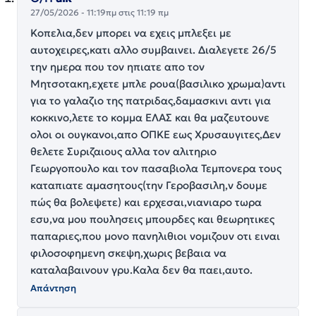
27/05/2026 - 11:19πμ στις 11:19 πμ
Κοπελια,δεν μπορει να εχεις μπλεξει με
αυτοχειρες,κατι αλλο συμβαινει. Διαλεγετε 26/5
την ημερα που τον ηπιατε απο τον
Μητσοτακη,εχετε μπλε ρουα(βασιλικο χρωμα)αντι
για το γαλαζιο της πατριδας,δαμασκινι αντι για
κοκκινο,λετε το κομμα ΕΛΑΣ και θα μαζευτουνε
ολοι οι ουγκανοι,απο ΟΠΚΕ εως Χρυσαυγιτες,Δεν
θελετε Συριζαιους αλλα τον αλιτηριο
Γεωργοπουλο και τον πασαβιολα Τεμπονερα τους
καταπιατε αμασητους(την Γεροβασιλη,ν δουμε
πώς θα βολεψετε) και ερχεσαι,νιανιαρο τωρα
εσυ,να μου πουλησεις μπουρδες και θεωρητικες
παπαριες,που μονο πανηλιθιοι νομιζουν οτι ειναι
φιλοσοφημενη σκεψη,χωρις βεβαια να
καταλαβαινουν γρυ.Καλα δεν θα παει,αυτο.
Απάντηση