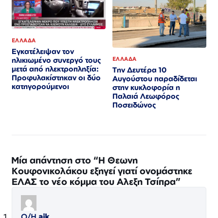
ΕΛΛΑΔΑ
Εγκατέλειψαν τον
ηλικιωμένο συνεργό τους
ΕΛΛΑΔΑ
μετά από ηλεκτροπληξία:
Την Δευτέρα 10
Προφυλακίστηκαν οι δύο
Αυγούστου παραδίδεται
κατηγορούμενοι
στην κυκλοφορία η
Παλαιά Λεωφόρος
Ποσειδώνος
Μία απάντηση στο “Η Θεωνη
Κουφονικολάκου εξηγεί γιατί ονομάστηκε
ΕΛΑΣ το νέο κόμμα του Αλεξη Τσίπρα”
Ο/Η
aik