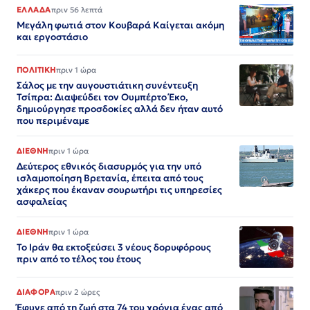
ΕΛΛΑΔΑ
πριν 56 λεπτά
Μεγάλη φωτιά στον Κουβαρά Καίγεται ακόμη
και εργοστάσιο
ΠΟΛΙΤΙΚΗ
πριν 1 ώρα
Σάλος με την αυγουστιάτικη συνέντευξη
Τσίπρα: Διαψεύδει τον Ουμπέρτο Έκο,
δημιούργησε προσδοκίες αλλά δεν ήταν αυτό
που περιμέναμε
ΔΙΕΘΝΗ
πριν 1 ώρα
Δεύτερος εθνικός διασυρμός για την υπό
ισλαμοποίηση Βρετανία, έπειτα από τους
χάκερς που έκαναν σουρωτήρι τις υπηρεσίες
ασφαλείας
ΔΙΕΘΝΗ
πριν 1 ώρα
Το Ιράν θα εκτοξεύσει 3 νέους δορυφόρους
πριν από το τέλος του έτους
ΔΙΑΦΟΡΑ
πριν 2 ώρες
Έφυγε από τη ζωή στα 74 του χρόνια ένας από