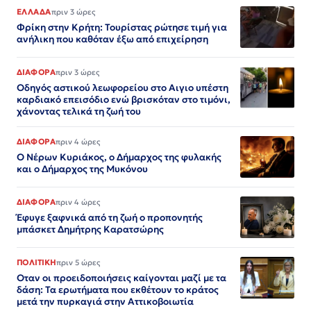
ΕΛΛΑΔΑ
πριν 3 ώρες
Φρίκη στην Κρήτη: Τουρίστας ρώτησε τιμή για
ανήλικη που καθόταν έξω από επιχείρηση
ΔΙΑΦΟΡΑ
πριν 3 ώρες
Οδηγός αστικού λεωφορείου στο Αιγιο υπέστη
καρδιακό επεισόδιο ενώ βρισκόταν στο τιμόνι,
χάνοντας τελικά τη ζωή του
ΔΙΑΦΟΡΑ
πριν 4 ώρες
Ο Νέρων Κυριάκος, o Δήμαρχος της φυλακής
και ο Δήμαρχος της Μυκόνου
ΔΙΑΦΟΡΑ
πριν 4 ώρες
Έφυγε ξαφνικά από τη ζωή ο προπονητής
μπάσκετ Δημήτρης Καρατσώρης
ΠΟΛΙΤΙΚΗ
πριν 5 ώρες
Οταν οι προειδοποιήσεις καίγονται μαζί με τα
δάση: Τα ερωτήματα που εκθέτουν το κράτος
μετά την πυρκαγιά στην Αττικοβοιωτία