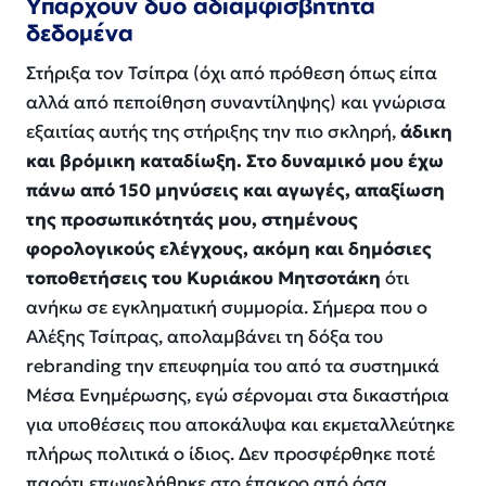
Υπάρχουν δυο αδιαμφισβήτητα
δεδομένα
Στήριξα τον Τσίπρα (όχι από πρόθεση όπως είπα
αλλά από πεποίθηση συναντίληψης) και γνώρισα
εξαιτίας αυτής της στήριξης την πιο σκληρή,
άδικη
και βρόμικη καταδίωξη. Στο δυναμικό μου έχω
πάνω από 150 μηνύσεις και αγωγές, απαξίωση
της προσωπικότητάς μου, στημένους
φορολογικούς ελέγχους, ακόμη και δημόσιες
τοποθετήσεις του Κυριάκου Μητσοτάκη
ότι
ανήκω σε εγκληματική συμμορία. Σήμερα που ο
Αλέξης Τσίπρας, απολαμβάνει τη δόξα του
rebranding την επευφημία του από τα συστημικά
Μέσα Ενημέρωσης, εγώ σέρνομαι στα δικαστήρια
για υποθέσεις που αποκάλυψα και εκμεταλλεύτηκε
πλήρως πολιτικά ο ίδιος. Δεν προσφέρθηκε ποτέ
παρότι επωφελήθηκε στο έπακρο από όσα