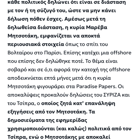
κάθε πολιτικός δηλώνει ότι είναι σε διάσταση
με τον ή τη σύζυγό του, ώστε να μην κάνει
δήλωση πόθεν έσχες. Αμέσως μετά τη
δηλωθείσα διάσταση, η κυρία Μαρέβα
Μητσοτάκη, εμφανίζεται να αποκτά
περιουσιακά στοιχεία
όπως το σπίτι του
Βολταίρου στο Παρίσι. Επίσης κατέχει μια offshore
που επίσης δεν δηλώθηκε ποτέ. Το θέμα είναι
σοβαρό και σε ό,τι αφορά την κατοχή της offshore
αποδεικνύεται επτά μήνες μετά ότι η κυρία
Μητσοτάκη φιγουράρει στα Paradise Papers. Οι
αποκαλύψεις προκαλούν δηλώσεις του ΣΥΡΙΖΑ και
του Τσίπρα, ο
οποίος ζητά κατ’ επανάληψη
εξηγήσεις από τον Μητσοτάκη. Τα
δημοσιεύματα της εφημερίδας
χρησιμοποιούνται (και καλώς) πολιτικά από τον
Τσίπρα, ενώ ο Μητσοτάκης με αποκαλεί