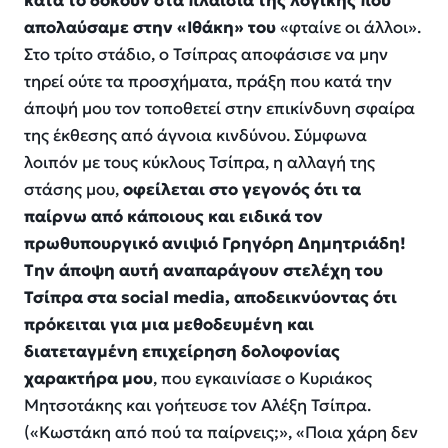
κατά το δοκούν στα πλαίσια της λογικής που
απολαύσαμε στην «Ιθάκη» του
«φταίνε οι άλλοι».
Στο τρίτο στάδιο, ο Τσίπρας αποφάσισε να μην
τηρεί ούτε τα προσχήματα, πράξη που κατά την
άποψή μου τον τοποθετεί στην επικίνδυνη σφαίρα
της έκθεσης από άγνοια κινδύνου. Σύμφωνα
λοιπόν με τους κύκλους Τσίπρα, η αλλαγή της
στάσης μου,
οφείλεται στο γεγονός ότι τα
παίρνω από κάποιους και ειδικά τον
πρωθυπουργικό ανιψιό Γρηγόρη Δημητριάδη!
Την άποψη αυτή αναπαράγουν στελέχη του
Τσίπρα στα social media, αποδεικνύοντας ότι
πρόκειται για μια μεθοδευμένη και
διατεταγμένη επιχείρηση δολοφονίας
χαρακτήρα μου
, που εγκαινίασε ο Κυριάκος
Μητσοτάκης και γοήτευσε τον Αλέξη Τσίπρα.
(«Κωστάκη από πού τα παίρνεις;», «Ποια χάρη δεν