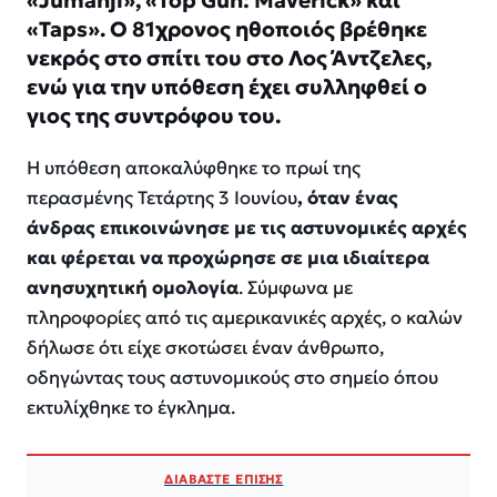
«Jumanji», «Top Gun: Maverick» και
«Taps». Ο 81χρονος ηθοποιός βρέθηκε
νεκρός στο σπίτι του στο Λος Άντζελες,
ενώ για την υπόθεση έχει συλληφθεί ο
γιος της συντρόφου του.
Η υπόθεση αποκαλύφθηκε το πρωί της
περασμένης Τετάρτης 3 Ιουνίου
, όταν ένας
άνδρας επικοινώνησε με τις αστυνομικές αρχές
και φέρεται να προχώρησε σε μια ιδιαίτερα
ανησυχητική ομολογία
. Σύμφωνα με
πληροφορίες από τις αμερικανικές αρχές, ο καλών
δήλωσε ότι είχε σκοτώσει έναν άνθρωπο,
οδηγώντας τους αστυνομικούς στο σημείο όπου
εκτυλίχθηκε το έγκλημα.
ΔΙΑΒΑΣΤΕ ΕΠΙΣΗΣ