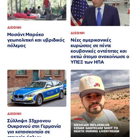
ΔΙΕΘΝΗ
ΔΙΕΘΝΗ
Μοσάντ Μαρόκο
γεωπολιτική και υβριδικός
Νέες αμερικανικές
πόλεμος
κυρώσεις σε πέντε
κουβανικές οντότητες και
οκτώ άτομα ανακοίνωσε ο
ΥΠΕΞ των ΗΠΑ
ΔΙΕΘΝΗ
Σύλληψη 33χρονου
Ουκρανού στη Γερμανία
για κατασκοπεία σε