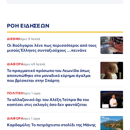
ΡΟΗ ΕΙΔΗΣΕΩΝ
ΔΙΕΘΝΗ
πριν 9 λεπτά
Οι Βούλγαροι λένε πως περισσότεροι από τους
μισούς Έλληνες συνταξιούχους …πεινάνε
ΔΙΑΦΟΡΑ
πριν 49 λεπτά
Το πραγματικό πρόσωπο του Λεωνίδα όπως
αποτυπώθηκε στο μοναδικό εύρημα άγαλμα
που βρίσκεται στην Σπάρτη
ΠΟΛΙΤΙΚΗ
πριν 1 ώρα
Το αλλαζονικό όχι του Αλέξη Τσίπρα θα του
κοστίσει στις εκλογές όσο δεν φαντάζεται
ΔΙΑΦΟΡΑ
πριν 1 ώρα
Καρδαμύλη: Το πετρόχτιστο στολίδι της Μάνης