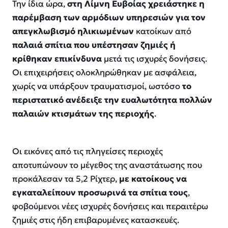
Την ίδια ώρα,
στη Λίμνη Ευβοίας χρειάστηκε η
παρέμβαση των αρμόδιων υπηρεσιών για τον
απεγκλωβισμό ηλικιωμένων
κατοίκων από
παλαιά σπίτια που υπέστησαν ζημιές ή
κρίθηκαν επικίνδυνα
μετά τις ισχυρές δονήσεις.
Οι επιχειρήσεις ολοκληρώθηκαν με ασφάλεια,
χωρίς να υπάρξουν τραυματισμοί, ωστόσο
το
περιστατικό ανέδειξε την ευαλωτότητα πολλών
παλαιών κτισμάτων της περιοχής
.
Οι εικόνες από τις πληγείσες περιοχές
αποτυπώνουν το μέγεθος της αναστάτωσης που
προκάλεσαν τα 5,2 Ρίχτερ,
με κατοίκους να
εγκαταλείπουν προσωρινά τα σπίτια τους
,
φοβούμενοι νέες ισχυρές δονήσεις και περαιτέρω
ζημιές στις ήδη επιβαρυμένες κατασκευές.