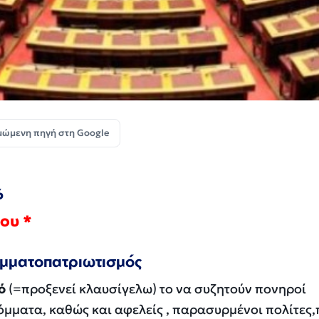
μώμενη πηγή στη Google
6
ου *
ομματοπατριωτισμός
ό
(=προξενεί κλαυσίγελω) το να συζητούν πονηροί
κόμματα, καθώς και αφελείς , παρασυρμένοι πολίτες,