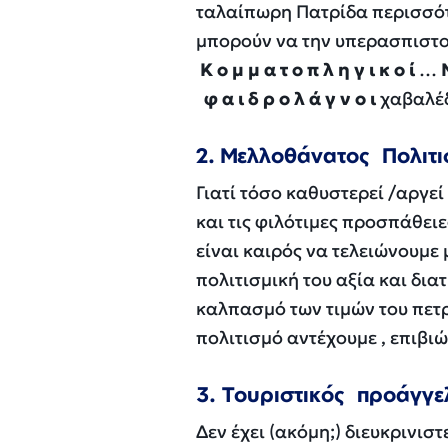
ταλαίπωρη Πατρίδα περισσότε
μπορούν να την υπερασπ
Κ
ο
μ
μ
α
τ
ο
π
λ
η
γ
ι
κ
ο
ί
…
φ
α
ι
δ
ρ
ο
λ
ά
γ
ν
ο
ι
χαβαλέδ
2. Μελλοθάνατος Πολιτ
Γιατί τόσο καθυστερεί /αργεί
και τις φιλότιμες προσπάθει
είναι καιρός να τελειώνουμε μ
πολιτισμική του αξία και διατ
καλπασμό των τιμών του πετρε
πολιτισμό αντέχουμε , επιβι
3. Τουριστικός προάγγε
Δεν έχει (ακόμη;) διευκρινιστ