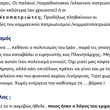
ρο;. Οι παλαιοί /παραδοσιακοί /κλασικοί πατριώτε
ιστούν καλύτερα (αν χρειαστεί) ή οι
Ν
ε
ο
π
α
τ
ρ
ι
ώ
τ
ε
ς
;. Προδήλως πληθαίνουν 
ες του κομματικού πατριωτισμού /κομματοπατριώτ
ισμός
 να … πεθάνει ο πολιτισμός του Ιράν , παρά τις υποσ
ες που καταβάλει ο ειρηνιστής κος Πλανητάρχης;. Μ
ε αυτόν (τον πολιτισμό εννοώ);. Όχι γιατί μας κόφτε
ήρηση, αλλά κάτι επιτέλους πρέπει να γίνει και με τ
λαίου και του φυσικού αερίου /ενέργειας. Γιατί χω
ώνουμε. Χωρίς ενέργεια την καθίσαμε τη … βάρκα !.
λος ;
εί το τι ακριβώς ήθελε ,
ποιος ήταν ο λόγος του ερχ