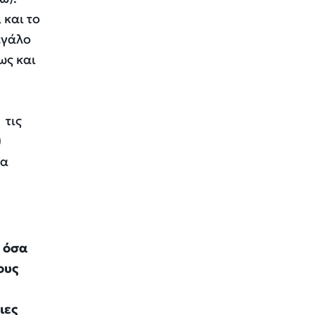
 και το
εγάλο
ως και
 τις
)
μα
ι όσα
ους
ιες