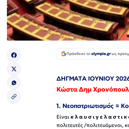
Πρόσθεσε το
olympia.gr
ως προτι
ΔΗΓΜΑΤΑ ΙΟΥΝΙΟΥ 202
Κώστα Δημ Χρονόπουλ
1. Νεοπατριωτισμός = Κ
Είναι
κ
λ
α
υ
σ
ι
γ
ε
λ
α
σ
τ
ι
κ
πολιτευτές /πολιτευόμενοι, 