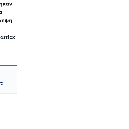
θηκαν
α
σκεψη
αιτίας
να