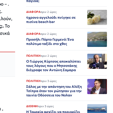
παγίδα;
 – .
;.
ΔΙΑΦΟΡΑ
πριν 2 ώρες
4χρονο αγγελούδι πνίγηκε σε
ιλούν,
πισίνα beach bar
ς
;.
Το
υσικά
ΔΙΑΦΟΡΑ
πριν 2 ώρες
Προσήλι Πόρτο Γερμενό: Ένα
πολύτιμο ταξίδι στο χθες
ΠΟΛΙΤΙΚΗ
πριν 2 ώρες
Ο Γιώργος Κύρτσος αποκαλύπτει
τους λόγους που ο Μητσοτάκης
διέγραψε τον Αντώνη Σαμαρα
ΠΟΛΙΤΙΚΗ
πριν 3 ώρες
Σάλος με την απάντηση του Αλέξη
Τσίπρα όταν τον ρώτησαν για την
ταινία Οδύσσεια του Νολαν
στους
ΔΙΕΘΝΗ
πριν 3 ώρες
 ,
Η Τουρκία αρχίζει να περιορίζει