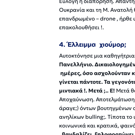
Εύλογη η διαπόρηση. Απάντηση
Ουκρανία και τη Μ. Ανατολή 
επανδρωμένο – drone , ήρθε 
επακολουθήσει !.
4. Έλλειμμα χιούμορ;
Αυτοκτόνησε μια καθηγήτρια. 
Πανελλήνιο. Δικαιολογημένη
ημέρες, όσο ασχολούνταν κ
γίνεται πάντοτε. Τα γεγονότ
μιντιακά !. Μετά ;.. Ε!
Μετά θα
Αποχαύνωση. Αποτελμάτωση. 
άραγε;) όντων βουτηγμένων στ
ανηλίκων bulling;. Τίποτα το
κοινωνικά και κρατικά, φαινό
,
βανδαλίζει
,
ξηλοφορτώνει