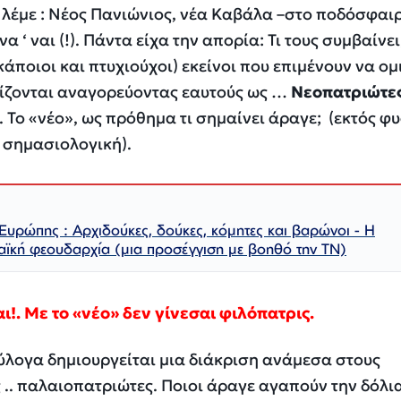
λέμε : Νέος Πανιώνιος, νέα Καβάλα –στο ποδόσφαιρο
να ‘ ναι (!). Πάντα είχα την απορία: Τι τους συμβαίνει
άποιοι και πτυχιούχοι) εκείνοι που επιμένουν να ομ
κίζονται αναγορεύοντας εαυτούς ως …
Νεοπατριώτε
. Το «νέο», ως πρόθημα τι σημαίνει άραγε; (εκτός φ
 σημασιολογική).
Ευρώπης : Αρχιδούκες, δούκες, κόμητες και βαρώνοι - Η
ϊκή φεουδαρχία (μια προσέγγιση με βοηθό την ΤΝ)
ι!. Με το «νέο» δεν γίνεσαι φιλόπατρις.
. Εύλογα δημιουργείται μια διάκριση ανάμεσα 
 .. παλαιοπατριώτες. Ποιοι άραγε αγαπούν την δόλια