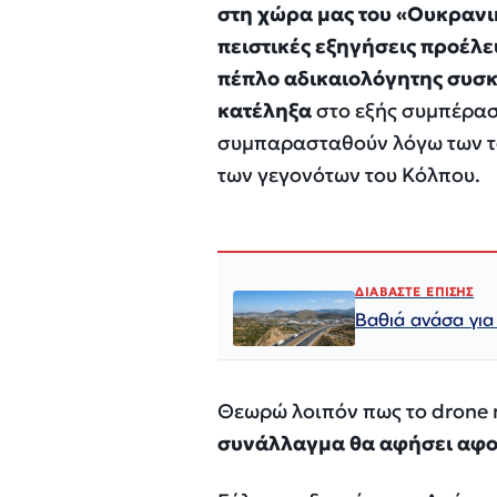
στη χώρα μας του «Ουκρανι
πειστικές εξηγήσεις προέλευ
πέπλο αδικαιολόγητης συσκ
κατέληξα
στο εξής συμπέρασ
συμπαρασταθούν λόγω των το
των γεγονότων του Κόλπου.
ΔΙΑΒΑΣΤΕ ΕΠΙΣΗΣ
Βαθιά ανάσα για
Θεωρώ λοιπόν πως το drone ή
συνάλλαγμα θα αφήσει αφο