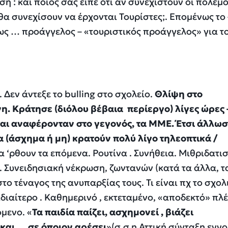
 : και ποιος σας είπε ότι αν συνεχιστούν οι πόλεμο
θα συνεχίσουν να έρχονται Τουρίστες;. Επομένως το
ως … προάγγελος – «τουριστικός προάγγελος» για το
Δεν άντεξε το bulling στο σχολείο.
Θλίψη στο
. Κράτησε (διόλου βέβαια περίεργο) λίγες ώρες 
αι αναφέρονταν στο γεγονός, τα ΜΜΕ. Έτσι άλλωσ
α (άσχημα ή μη) κρατούν πολύ λίγο τηλεοπτικά /
 ‘ρθουν τα επόμενα. Ρουτίνα . Συνήθεια. Μιθριδατι
Συνειδησιακή νέκρωση, ζωντανών (κατά τα άλλα, τ
ο τέναγος της ανυπαρξίας τους. Τι είναι πχ το σχολ
 ιδιαίτερο . Καθημερινό , εκτεταμένο, «αποδεκτό» πλέ
μενο. «
Τα παιδία παίζει, ασχημονεί , βιάζει
και … σε όποιον αρέσει
»(σ.σ η Αττική σύνταξη εννο