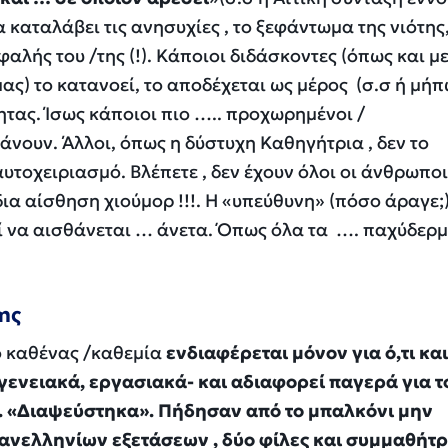
 καταλάβει τις ανησυχίες , το ξεφάντωμα της νιότης,
φαλής του /της (!). Κάποιοι διδάσκοντες (όπως και μ
μας) το κατανοεί, το αποδέχεται ως μέρος (σ.σ ή μήπ
ητας. Ίσως κάποιοι πιο ….. προχωρημένοι /
άνουν. Άλλοι, όπως η δύστυχη Καθηγήτρια , δεν το
υτοχειριασμό. Βλέπετε , δεν έχουν όλοι οι άνθρωποι
ίδια αίσθηση χιούμορ !!!. Η «υπεύθυνη» (πόσο άραγε;
ί να αισθάνεται … άνετα. Όπως όλα τα …. παχύδερ
ύης
ο καθένας /καθεμία
ενδιαφέρεται μόνον για ό,τι κα
γενειακά, εργασιακά- και αδιαφορεί παγερά για τ
 «Διαψεύστηκα». Πήδησαν από το μπαλκόνι μην
ανελληνίων εξετάσεων , δύο φίλες και συμμαθήτρ