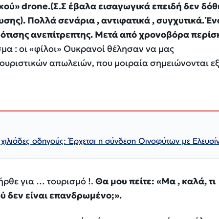
κού» drone.(Σ.Σ έβαλα εισαγωγικά επειδή δεν δό
σης). Πολλά σενάρια , αντιφατικά , συγχυτικά. Έν
ότισης ανεπίτρεπτης. Μετά από χρονοβόρα περί
μα : οι «φίλοι» Ουκρανοί θέλησαν να μας
υριστικών απωλειών, που μοιραία σημειώνονται εξ
 χιλιάδες οδηγούς: Έρχεται η σύνδεση Οινοφύτων με Ελευσί
ρθε για … τουρισμό !.
Θα μου πείτε: «
Μα , καλά, τι
ύ δεν είναι επανδρωμένο;
»
.