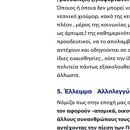
Όποιος ή όποια δεν μπορεί να
νεανικό χιούμορ, κακό της κε
πλέον , μέρος της κοινωνίας 
ως άρτυμα;) της καθημερινότ
προοδευτικοί, να το απολαμβ
αντέχουν και οδηγούνται σε α
ίδιες ευαισθησίες , ούτε την 
πολιτεία πάντως εξακολουθε
άλλωστε.
5. Έλλειμμα Αλληλεγγ
Νόμιζα πως στην εποχή μας 
τον αφορούν –ατομικά, οικο
άλλους συνανθρώπους τους.
αντέχοντας την πίεση των Π