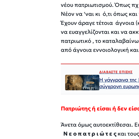
νέου πατριωτισμού. Όπως πχ 
Νέον να ‘ναι κι ό,τι όπως και 
Έχουν άραγε τέτοια άγνοια (κ
να ευαγγελίζονται και να ακ
πατριωτικό , το καταλαβαίνω
από άγνοια εννοιολογική και
ΔΙΑΒΑΣΤΕ ΕΠΙΣΗΣ
Η γάγγραινα της 
σύγχρονη ευρωπα
Πατριώτης ή είσαι ή δεν είσα
Άνετα όμως αυτοεκτίθεσαι
Ν
ε
ο
π
α
τ
ρ
ι
ώ
τ
ε
ς
και τους