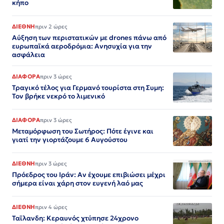
κήπο
ΔΙΕΘΝΗ
πριν 2 ώρες
Αύξηση των περιστατικών με drones πάνω από
ευρωπαϊκά αεροδρόμια: Ανησυχία για την
ασφάλεια
ΔΙΑΦΟΡΑ
πριν 3 ώρες
Τραγικό τέλος για Γερμανό τουρίστα στη Συμη:
Τον βρήκε νεκρό το λιμενικό
ΔΙΑΦΟΡΑ
πριν 3 ώρες
Μεταμόρφωση του Σωτήρος: Πότε έγινε και
γιατί την γιορτάζουμε 6 Αυγούστου
ΔΙΕΘΝΗ
πριν 3 ώρες
Πρόεδρος του Ιράν: Αν έχουμε επιβιώσει μέχρι
σήμερα είναι χάρη στον ευγενή λαό μας
ΔΙΕΘΝΗ
πριν 4 ώρες
Ταϊλανδη: Κεραυνός χτύπησε 24χρονο