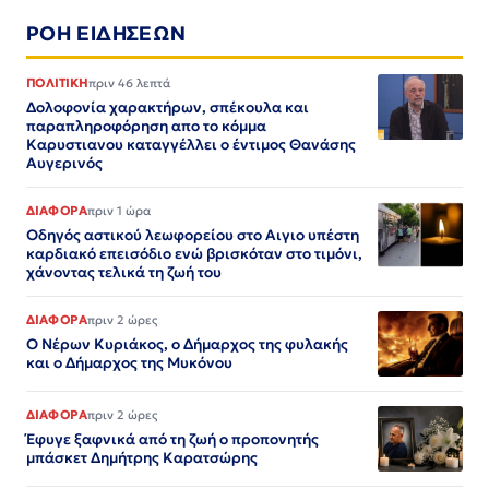
ΡΟΗ ΕΙΔΗΣΕΩΝ
ΠΟΛΙΤΙΚΗ
πριν 46 λεπτά
Δολοφονία χαρακτήρων, σπέκουλα και
παραπληροφόρηση απο το κόμμα
Καρυστιανου καταγγέλλει ο έντιμος Θανάσης
Αυγερινός
ΔΙΑΦΟΡΑ
πριν 1 ώρα
Οδηγός αστικού λεωφορείου στο Αιγιο υπέστη
καρδιακό επεισόδιο ενώ βρισκόταν στο τιμόνι,
χάνοντας τελικά τη ζωή του
ΔΙΑΦΟΡΑ
πριν 2 ώρες
Ο Νέρων Κυριάκος, o Δήμαρχος της φυλακής
και ο Δήμαρχος της Μυκόνου
ΔΙΑΦΟΡΑ
πριν 2 ώρες
Έφυγε ξαφνικά από τη ζωή ο προπονητής
μπάσκετ Δημήτρης Καρατσώρης