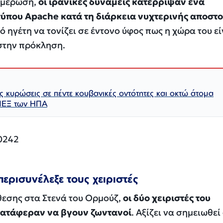
ημέρωση,
οι ιρανικές δυνάμεις κατέρριψαν ένα
ύπου Apache κατά τη διάρκεια νυχτερινής αποστ
νό ηγέτη να τονίζει σε έντονο ύφος πως η χώρα του εί
στην πρόκληση.
ς κυρώσεις σε πέντε κουβανικές οντότητες και οκτώ άτομα
ΠΕΞ των ΗΠΑ
ερισυνέλεξε τους χειριστές
θεσης στα Στενά του Ορμούζ,
οι δύο χειριστές του
κατάφεραν να βγουν ζωντανοί
. Αξίζει να σημειωθεί 