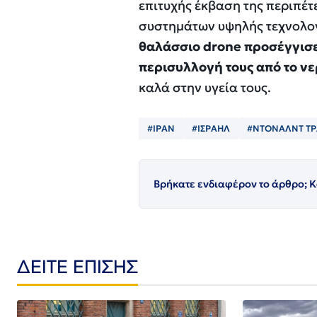
επιτυχής έκβαση της περιπέτ
συστημάτων υψηλής τεχνολο
θαλάσσιο drone προσέγγισε
περισυλλογή τους από το ν
καλά στην υγεία τους.
#ΙΡΑΝ
#ΙΣΡΑΗΛ
#ΝΤΟΝΑΛΝΤ Τ
Βρήκατε ενδιαφέρον το άρθρο; Κ
ΔΕΙΤΕ ΕΠΙΣΗΣ