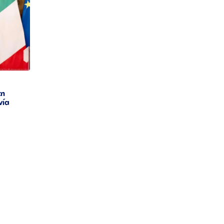
τη
νία