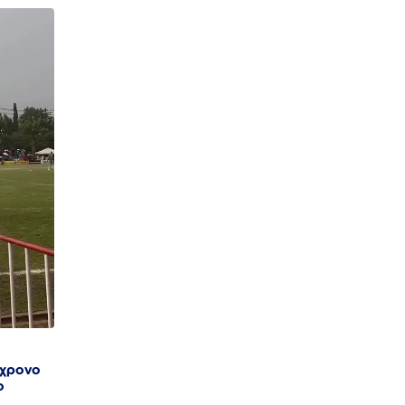
4χρονο
ο