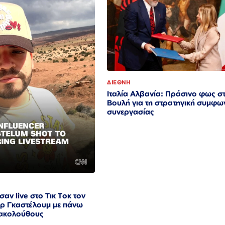
ΔΙΕΘΝΗ
Ιταλία Αλβανία: Πράσινο φως σ
Βουλή για τη στρατηγική συμφω
συνεργασίας
σαν live στο Τικ Τοκ τον
ρ Γκαστέλουμ με πάνω
ακολούθους