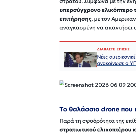
στρατού. Σύμφωνα με την εν
υπερσύγχρονο ελικόπτερο τ
επιτήρησης
, με τον Αμερικα
αναγκασμένη να απαντήσει 
ΔΙΑΒΑΣΤΕ ΕΠΙΣΗΣ
Νέες αμερικανικέ
ανακοίνωσε ο Υ
Το θαλάσσιο drone που π
Παρά τη σφοδρότητα της επί
στρατιωτικού ελικοπτέρου 