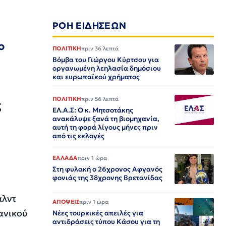
ΡΟΗ ΕΙΔΗΣΕΩΝ
ο
ΠΟΛΙΤΙΚΗ
πριν 36 λεπτά
Βόμβα του Γιώργου Κύρτσου για
οργανωμένη λεηλασία δημόσιου
και ευρωπαϊκού χρήματος
ΠΟΛΙΤΙΚΗ
πριν 56 λεπτά
ς
ΕΛ.Α.Σ: Ο κ. Μητσοτάκης
ανακάλυψε ξανά τη βιομηχανία,
αυτή τη φορά λίγους μήνες πριν
από τις εκλογές
ΕΛΛΑΔΑ
πριν 1 ώρα
Στη φυλακή ο 26χρονος Αφγανός
φονιάς της 38χρονης Βρετανίδας
αλντ
ΑΠΟΨΕΙΣ
πριν 1 ώρα
ανικού
Νέες τουρκικές απειλές για
αντιδράσεις τύπου Κάσου για τη