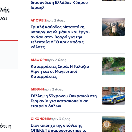
διασύνδεση Ελλάδας Κύπρου
Ισραήλ
ολής
ναι
ΑΠΟΨΕΙΣ
πριν 2 ώρες
Τριπλή κάθοδος Μητσοτάκη,
υπουργικα κλιμάκια και έργα-
ανάσα στον Βορρά για την
τελευταία ΔΕΘ πριν από τις
κάλπες
ΔΙΑΦΟΡΑ
πριν 2 ώρες
Καταρράκτες Σκρά: Η Γαλάζια
Λίμνη και οι Μαγευτικοί
Καταρράκτες
ΔΙΕΘΝΗ
πριν 2 ώρες
Σύλληψη 33χρονου Ουκρανού στη
Γερμανία για κατασκοπεία σε
εταιρεία όπλων
ΟΙΚΟΝΟΜΙΑ
πριν 3 ώρες
ότι η
Στον απόηχο της υπόθεσης
ΟΠΕΚΕΠΕ παρουσιάστηκε το