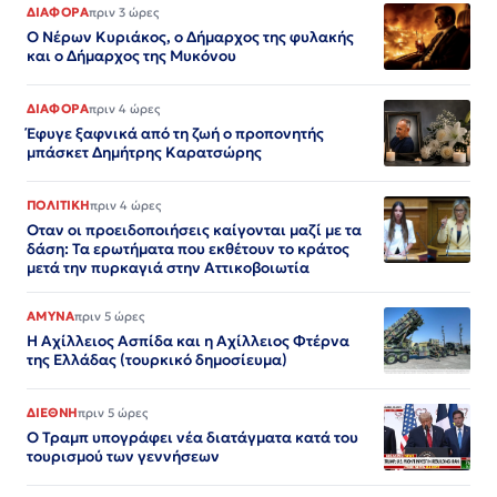
ΔΙΑΦΟΡΑ
πριν 3 ώρες
Ο Νέρων Κυριάκος, o Δήμαρχος της φυλακής
και ο Δήμαρχος της Μυκόνου
ΔΙΑΦΟΡΑ
πριν 4 ώρες
Έφυγε ξαφνικά από τη ζωή ο προπονητής
μπάσκετ Δημήτρης Καρατσώρης
ΠΟΛΙΤΙΚΗ
πριν 4 ώρες
Οταν οι προειδοποιήσεις καίγονται μαζί με τα
δάση: Τα ερωτήματα που εκθέτουν το κράτος
μετά την πυρκαγιά στην Αττικοβοιωτία
ΑΜΥΝΑ
πριν 5 ώρες
Η Αχίλλειος Ασπίδα και η Αχίλλειος Φτέρνα
της Ελλάδας (τουρκικό δημοσίευμα)
ΔΙΕΘΝΗ
πριν 5 ώρες
Ο Τραμπ υπογράφει νέα διατάγματα κατά του
τουρισμού των γεννήσεων