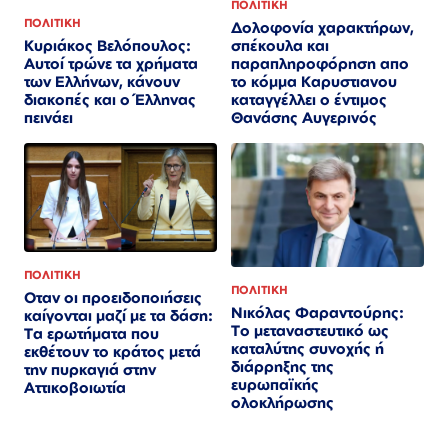
ΠΟΛΙΤΙΚΗ
ΠΟΛΙΤΙΚΗ
Δολοφονία χαρακτήρων,
σπέκουλα και
Κυριάκος Βελόπουλος:
παραπληροφόρηση απο
Αυτοί τρώνε τα χρήματα
το κόμμα Καρυστιανου
των Ελλήνων, κάνουν
καταγγέλλει ο έντιμος
διακοπές και ο Έλληνας
Θανάσης Αυγερινός
πεινάει
ΠΟΛΙΤΙΚΗ
ΠΟΛΙΤΙΚΗ
Οταν οι προειδοποιήσεις
Νικόλας Φαραντούρης:
καίγονται μαζί με τα δάση:
Το μεταναστευτικό ως
Τα ερωτήματα που
καταλύτης συνοχής ή
εκθέτουν το κράτος μετά
διάρρηξης της
την πυρκαγιά στην
ευρωπαϊκής
Αττικοβοιωτία
ολοκλήρωσης