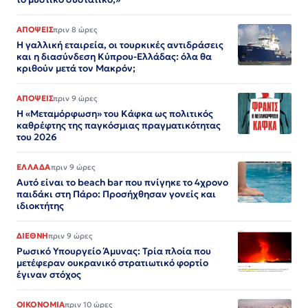
ΑΠΟΨΕΙΣ
πριν 8 ώρες
Η γαλλική εταιρεία, οι τουρκικές αντιδράσεις
και η διασύνδεση Κύπρου-Ελλάδας: όλα θα
κριθούν μετά τον Μακρόν;
ΑΠΟΨΕΙΣ
πριν 9 ώρες
Η «Μεταμόρφωση» του Κάφκα ως πολιτικός
καθρέφτης της παγκόσμιας πραγματικότητας
του 2026
ΕΛΛΑΔΑ
πριν 9 ώρες
Αυτό είναι το beach bar που πνίγηκε το 4χρονο
παιδάκι στη Πάρο: Προσήχθησαν γονείς και
ιδιοκτήτης
ΔΙΕΘΝΗ
πριν 9 ώρες
Ρωσικό Υπουργείο Άμυνας: Τρία πλοία που
μετέφεραν ουκρανικό στρατιωτικό φορτίο
έγιναν στόχος
ΟΙΚΟΝΟΜΙΑ
πριν 10 ώρες