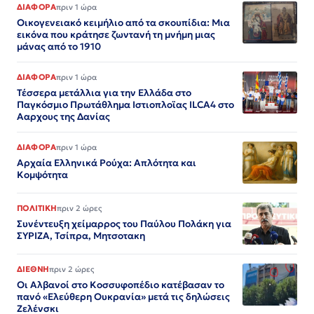
ΔΙΑΦΟΡΑ
πριν 1 ώρα
Οικογενειακό κειμήλιο από τα σκουπίδια: Μια
εικόνα που κράτησε ζωντανή τη μνήμη μιας
μάνας από το 1910
ΔΙΑΦΟΡΑ
πριν 1 ώρα
Τέσσερα μετάλλια για την Ελλάδα στο
Παγκόσμιο Πρωτάθλημα Ιστιοπλοϊας ILCA4 στο
Ααρχους της Δανίας
ΔΙΑΦΟΡΑ
πριν 1 ώρα
Αρχαία Ελληνικά Ρούχα: Απλότητα και
Κομψότητα
ΠΟΛΙΤΙΚΗ
πριν 2 ώρες
Συνέντευξη χείμαρρος του Παύλου Πολάκη για
ΣΥΡΙΖΑ, Τσίπρα, Μητσοτακη
ΔΙΕΘΝΗ
πριν 2 ώρες
Οι Αλβανοί στο Κοσσυφοπέδιο κατέβασαν το
πανό «Ελεύθερη Ουκρανία» μετά τις δηλώσεις
Ζελένσκι