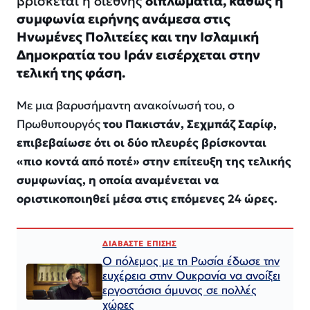
βρίσκεται η διεθνής
διπλωματία, καθώς η
συμφωνία ειρήνης ανάμεσα στις
Ηνωμένες Πολιτείες και την Ισλαμική
Δημοκρατία του Ιράν εισέρχεται στην
τελική της φάση.
Με μια βαρυσήμαντη ανακοίνωσή του, ο
Πρωθυπουργός
του Πακιστάν, Σεχμπάζ Σαρίφ,
επιβεβαίωσε ότι οι δύο πλευρές βρίσκονται
«πιο κοντά από ποτέ» στην επίτευξη της τελικής
συμφωνίας, η οποία αναμένεται να
οριστικοποιηθεί μέσα στις επόμενες 24 ώρες.
ΔΙΑΒΑΣΤΕ ΕΠΙΣΗΣ
Ο πόλεμος με τη Ρωσία έδωσε την
ευχέρεια στην Ουκρανία να ανοίξει
εργοστάσια άμυνας σε πολλές
χώρες