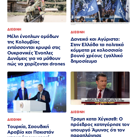
ΔΙΕΘΝΗ
ΔΙΕΘΝΗ
Μέλη ένοπλων ομάδων
Δανεικά και Αγύριστα:
της Κολομβίας
Στην Ελλάδα τα πολιτικά
εντάσσονται κρυφά στις
κόμματα με κολοσσιαίο
Ουκρανικές Ένοπλες
βουνό χρέους (γαλλικό
Δυνάμεις για να μάθουν
δημοσίευμα
πώς να χειρίζονται drones
ΔΙΕΘΝΗ
Τραμπ κατα Χέγκσεθ: Ο
ΔΙΕΘΝΗ
πρόεδρος κατηγόρησε τον
Τουρκία, Σαουδική
υπουργό Άμυνας ότι τον
Αραβία και Πακιστάν
παραπλάνησε