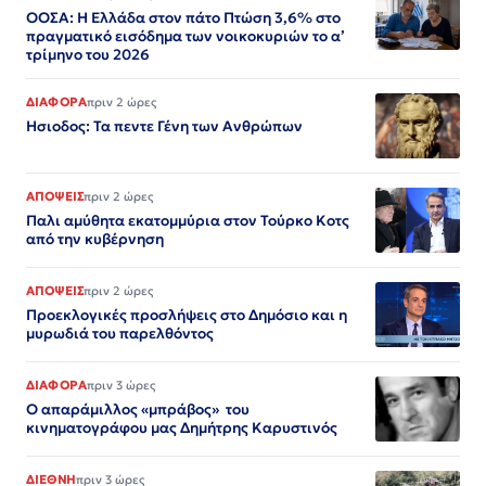
ΟΟΣΑ: Η Ελλάδα στον πάτο Πτώση 3,6% στο
πραγματικό εισόδημα των νοικοκυριών το α’
τρίμηνο του 2026
ΔΙΑΦΟΡΑ
πριν 2 ώρες
Ησιοδος: Τα πεντε Γένη των Ανθρώπων
ΑΠΟΨΕΙΣ
πριν 2 ώρες
Παλι αμύθητα εκατομμύρια στον Τούρκο Κοτς
από την κυβέρνηση
ΑΠΟΨΕΙΣ
πριν 2 ώρες
Προεκλογικές προσλήψεις στο Δημόσιο και η
μυρωδιά του παρελθόντος
ΔΙΑΦΟΡΑ
πριν 3 ώρες
Ο απαράμιλλος «μπράβος» του
κινηματογράφου μας Δημήτρης Καρυστινός
ΔΙΕΘΝΗ
πριν 3 ώρες