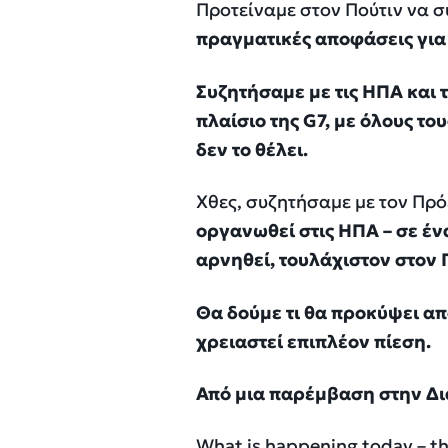
Προτείναμε στον Πούτιν να 
πραγματικές αποφάσεις για 
Συζητήσαμε με τις ΗΠΑ και 
πλαίσιο της G7, με όλους τ
δεν το θέλει.
Χθες, συζητήσαμε με τον Πρ
οργανωθεί στις ΗΠΑ – σε έν
αρνηθεί, τουλάχιστον στον
Θα δούμε τι θα προκύψει απ
χρειαστεί επιπλέον πίεση.
Από μια παρέμβαση στην Δι
What is happening today – the