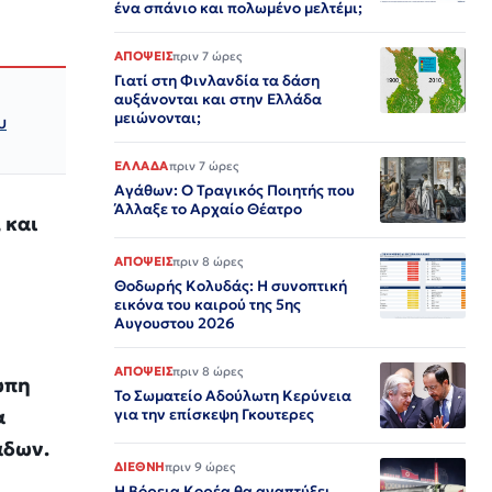
ένα σπάνιο και πολωμένο μελτέμι;
ΑΠΟΨΕΙΣ
πριν 7 ώρες
Γιατί στη Φινλανδία τα δάση
αυξάνονται και στην Ελλάδα
μειώνονται;
υ
ΕΛΛΑΔΑ
πριν 7 ώρες
Αγάθων: Ο Τραγικός Ποιητής που
Άλλαξε το Αρχαίο Θέατρο
 και
ΑΠΟΨΕΙΣ
πριν 8 ώρες
Θοδωρής Κολυδάς: Η συνοπτική
εικόνα του καιρού της 5ης
Αυγουστου 2026
ΑΠΟΨΕΙΣ
πριν 8 ώρες
ώπη
Το Σωματείο Αδούλωτη Κερύνεια
α
για την επίσκεψη Γκουτερες
άδων.
ΔΙΕΘΝΗ
πριν 9 ώρες
Η Βόρεια Κορέα θα αναπτύξει