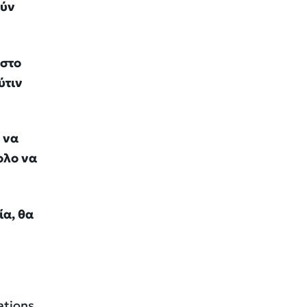
ούν
 στο
ύτιν
 να
ολο να
ία, θα
ations