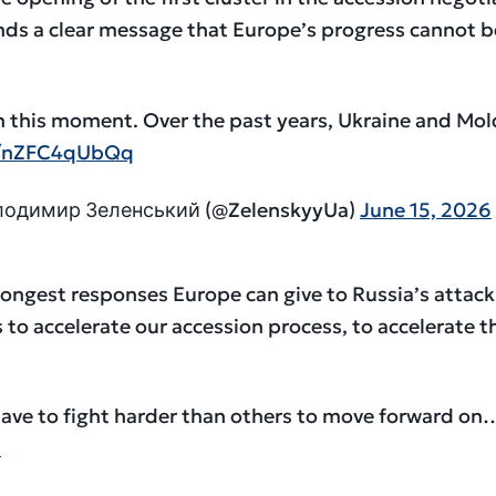
nds a clear message that Europe’s progress cannot b
 this moment. Over the past years, Ukraine and Mo
om/nZFC4qUbQq
олодимир Зеленський (@ZelenskyyUa)
June 15, 2026
rongest responses Europe can give to Russia’s attac
 to accelerate our accession process, to accelerate t
s have to fight harder than others to move forward on
M