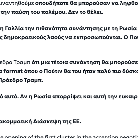
συναντηθούμε
οπουδήποτε θα μπορούσαν να ληφθ
την παύση του πολέμου. Δεν το θέλει.
τη Γαλλία την πιθανότητα συνάντησης με τη Ρωσία
ους δημοκρατικούς λαούς να εκπροσωπούνται. Ο Πο
όεδρο Τραμπ
ότι μια τέτοια συνάντηση θα μπορούσε
α format όπου ο Πούτιν θα του ήταν πολύ πιο δύσκ
 Πρόεδρο Τραμπ.
ό αυτό. Αν η Ρωσία απορρίψει και αυτή την ευκαιρ
ακομματική Διάσκεψη της ΕΕ.
 opening of the first cluster in the accession negoti