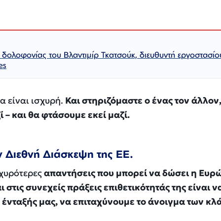
 δολοφονίας του Βλαντιμίρ Τκατσούκ, διευθυντή εργοστασίο
es
α είναι ισχυρή.
Και στηριζόμαστε ο ένας τον άλλον,
 – και θα φτάσουμε εκεί μαζί.
 Διεθνή Διάσκεψη της ΕΕ.
σχυρότερες
απαντήσεις που μπορεί να δώσει η Ευρ
ι στις συνεχείς πράξεις επιθετικότητάς της είναι ν
 ένταξής μας, να επιταχύνουμε το άνοιγμα των κλ