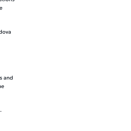
e
ldova
ks and
he
…