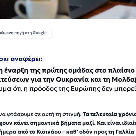
μώμενη πηγή στη Google
σκι αναφέρει:
 η έναρξη της πρώτης ομάδας στο πλαίσιο
τεύσεων για την Ουκρανία και τη Μολδα
μα ότι η πρόοδος της Ευρώπης δεν μπορεί
να φτάσουμε σε αυτή τη στιγμή.
Τα τελευταία χρόνια
ουν κάνει σημαντικά βήματα μαζί. Και είναι ιδιαί
μερα από το Κισινάου – καθ’ οδόν προς τη Γαλλία 