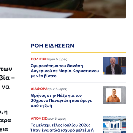
ΡΟΗ ΕΙΔΗΣΕΩΝ
ΠΟΛΙΤΙΚΗ
πριν 6 ώρες
Σφυροκόπημα του Θανάση
 των
Αυγερινού σε Μαρία Καρυστιανου
με νέο βίντεο
βία –
 να
ΔΙΑΦΟΡΑ
πριν 6 ώρες
Θρήνος στην Νάξο για τον
20χρονο Παναγιώτη που έφυγε
από τη ζωή
, η
ΑΠΟΨΕΙΣ
πριν 6 ώρες
τερα
Το μελτέμι τέλος Ιουλίου 2026:
για
Ήταν ένα απλά ισχυρό μελτέμι ή