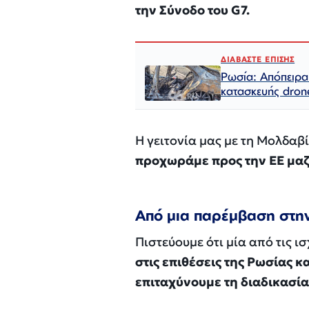
την Σύνοδο του G7.
ΔΙΑΒΑΣΤΕ ΕΠΙΣΗΣ
Ρωσία: Απόπειρα
κατασκευής dron
Η γειτονία μας με τη Μολδαβί
προχωράμε προς την ΕΕ μαζί
Από μια παρέμβαση στην
Πιστεύουμε ότι μία από τις ι
στις επιθέσεις της Ρωσίας κα
επιταχύνουμε τη διαδικασία