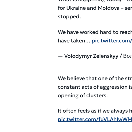
for Ukraine and Moldova – se
stopped.
We have worked hard to reach
have taken…
pic.twitter.c
— Volodymyr Zelenskyy / В
We believe that one of the st
constant acts of aggression is
opening of clusters.
It often feels as if we alway
pic.twitter.com/fuVLAhIwW