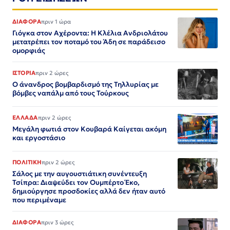
ΔΙΑΦΟΡΑ
πριν 1 ώρα
Γιόγκα στον Αχέροντα: Η Κλέλια Ανδριολάτου
μετατρέπει τον ποταμό του Άδη σε παράδεισο
ομορφιάς
ΙΣΤΟΡΙΑ
πριν 2 ώρες
Ο άνανδρος βομβαρδισμό της Τηλλυρίας με
βόμβες ναπάλμ από τους Τούρκους
ΕΛΛΑΔΑ
πριν 2 ώρες
Μεγάλη φωτιά στον Κουβαρά Καίγεται ακόμη
και εργοστάσιο
ΠΟΛΙΤΙΚΗ
πριν 2 ώρες
Σάλος με την αυγουστιάτικη συνέντευξη
Τσίπρα: Διαψεύδει τον Ουμπέρτο Έκο,
δημιούργησε προσδοκίες αλλά δεν ήταν αυτό
που περιμέναμε
ΔΙΑΦΟΡΑ
πριν 3 ώρες