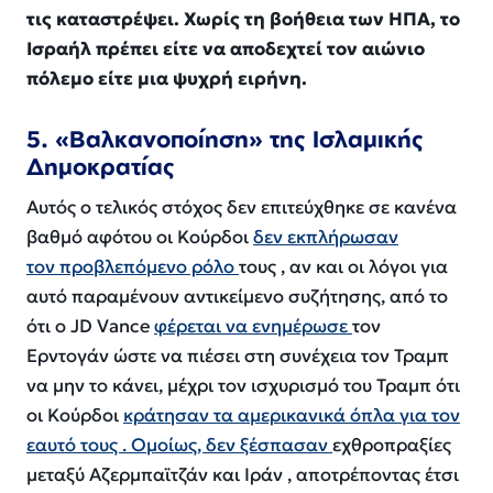
τις καταστρέψει. Χωρίς τη βοήθεια των ΗΠΑ, το
Ισραήλ πρέπει είτε να αποδεχτεί τον αιώνιο
πόλεμο είτε μια ψυχρή ειρήνη.
5. «Βαλκανοποίηση» της Ισλαμικής
Δημοκρατίας
Αυτός ο τελικός στόχος δεν επιτεύχθηκε σε κανένα
βαθμό αφότου οι Κούρδοι
δεν εκπλήρωσαν
τον
προβλεπόμενο ρόλο
τους , αν και οι λόγοι για
αυτό παραμένουν αντικείμενο συζήτησης, από το
ότι ο JD Vance
φέρεται να ενημέρωσε
τον
Ερντογάν ώστε να πιέσει στη συνέχεια τον Τραμπ
να μην το κάνει, μέχρι τον ισχυρισμό του Τραμπ ότι
οι Κούρδοι
κράτησαν τα αμερικανικά όπλα για τον
εαυτό τους . Ομοίως,
δεν ξέσπασαν
εχθροπραξίες
μεταξύ Αζερμπαϊτζάν και Ιράν , αποτρέποντας έτσι