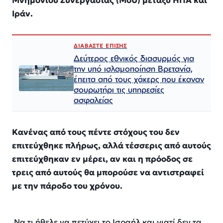
Μνημονίου Συνεργασίας (MoU) μεταξύ ΗΠΑ και
Ιράν.
ΔΙΑΒΑΣΤΕ ΕΠΙΣΗΣ
Δεύτερος εθνικός διασυρμός για
την υπό ισλαμοποίηση Βρετανία,
έπειτα από τους χάκερς που έκαναν
σουρωτήρι τις υπηρεσίες
ασφαλείας
Κανένας από τους πέντε στόχους του δεν
επιτεύχθηκε πλήρως, αλλά τέσσερις από αυτούς
επιτεύχθηκαν εν μέρει, αν και η πρόοδος σε
τρεις από αυτούς θα μπορούσε να αντιστραφεί
με την πάροδο του χρόνου.
Να τι ήθελε να πετύχει το Ισραήλ και γιατί δεν τα