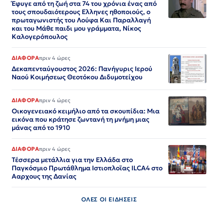
Έφυγε από τη ζωή στα 74 του χρόνια ένας από
τους σπουδαιότερους Ελληνες ηθοποιούς, ο
πρωταγωνιστής του Λούφα Και Παραλλαγή
και του Μάθε παιδι μου γράμματα, Νίκος
Καλογερόπουλος
ΔΙΑΦΟΡΑ
πριν 4 ώρες
Δεκαπενταύγουστος 2026: Πανήγυρις Ιερού
Ναού Κοιμήσεως Θεοτόκου Διδυμοτείχου
ΔΙΑΦΟΡΑ
πριν 4 ώρες
Οικογενειακό κειμήλιο από τα σκουπίδια: Μια
εικόνα που κράτησε ζωντανή τη μνήμη μιας
μάνας από το 1910
ΔΙΑΦΟΡΑ
πριν 4 ώρες
Τέσσερα μετάλλια για την Ελλάδα στο
Παγκόσμιο Πρωτάθλημα Ιστιοπλοϊας ILCA4 στο
Ααρχους της Δανίας
ΟΛΕΣ ΟΙ ΕΙΔΗΣΕΙΣ