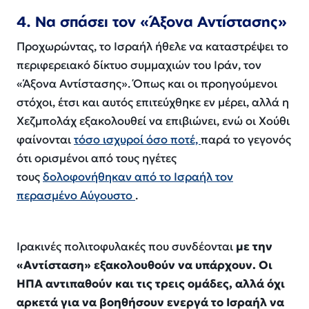
4. Να σπάσει τον «Άξονα Αντίστασης»
Προχωρώντας, το Ισραήλ ήθελε να καταστρέψει το
περιφερειακό δίκτυο συμμαχιών του Ιράν, τον
«Άξονα Αντίστασης». Όπως και οι προηγούμενοι
στόχοι, έτσι και αυτός επιτεύχθηκε εν μέρει, αλλά η
Χεζμπολάχ εξακολουθεί να επιβιώνει, ενώ οι Χούθι
φαίνονται
τόσο ισχυροί όσο ποτέ,
παρά το γεγονός
ότι ορισμένοι από τους ηγέτες
τους
δολοφονήθηκαν από το Ισραήλ τον
περασμένο Αύγουστο
.
Ιρακινές πολιτοφυλακές που συνδέονται
με την
«Αντίσταση» εξακολουθούν να υπάρχουν. Οι
ΗΠΑ αντιπαθούν και τις τρεις ομάδες, αλλά όχι
αρκετά για να βοηθήσουν ενεργά το Ισραήλ να