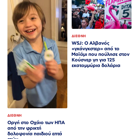
ΔΙΕΘΝΗ
WSJ: Ο Αλβανός
«γκάνγκστερ» από το
Μαϊάμι που πούλησε στον
Κούσνερ γη για 125
εκατομμύρια δολάρια
ΔΙΕΘΝΗ
Οργή στο Οχάιο των ΗΠΑ
από την φρικτή
δολοφονία παιδιού επτά