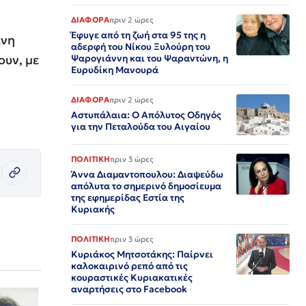
ΔΙΑΦΟΡΑ
πριν 2 ώρες
Έφυγε από τη ζωή στα 95 της η
ένη
αδερφή του Νίκου Ξυλούρη του
ουν, με
Ψαρογιάννη και του Ψαραντώνη, η
Ευρυδίκη Μανουρά
ΔΙΑΦΟΡΑ
πριν 2 ώρες
Αστυπάλαια: Ο Απόλυτος Οδηγός
για την Πεταλούδα του Αιγαίου
ΠΟΛΙΤΙΚΗ
πριν 3 ώρες
Άννα Διαμαντοπουλου: Διαψεύδω
απόλυτα το σημερινό δημοσίευμα
της εφημερίδας Εστία της
Κυριακής
ΠΟΛΙΤΙΚΗ
πριν 3 ώρες
Κυριάκος Μητσοτάκης: Παίρνει
καλοκαιρινό ρεπό από τις
κουραστικές Κυριακατικές
αναρτήσεις στο Facebook