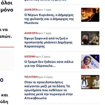
 όλοι
 μόνο
ΔΙΑΦΟΡΑ
πριν 1 ώρα
Ο Νέρων Κυριάκος, o Δήμαρχος
της φυλακής και ο Δήμαρχος της
Μυκόνου
ι να
ΔΙΑΦΟΡΑ
πριν 1 ώρα
δαπών.
Έφυγε ξαφνικά από τη ζωή ο
προπονητής μπάσκετ Δημήτρης
Καρατσώρης
ΔΙΕΘΝΗ
πριν 2 ώρες
Ο Τραμπ δεν ξοδεύει ούτε σάλιο
για την Ούρσουλα…
ΠΟΛΙΤΙΚΗ
πριν 2 ώρες
50
Οταν οι προειδοποιήσεις
καίγονται μαζί με τα δάση: Τα
ερωτήματα που εκθέτουν το
 και
κράτος μετά την πυρκαγιά στην
Αττικοβοιωτία
ούδη