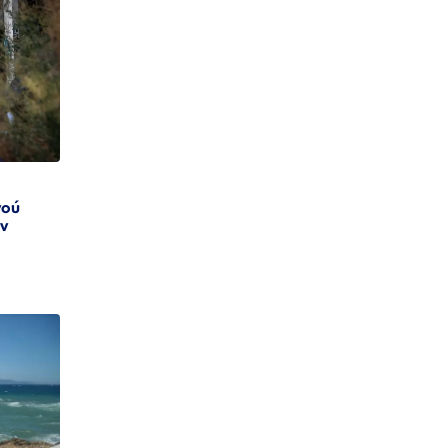
νού
ην