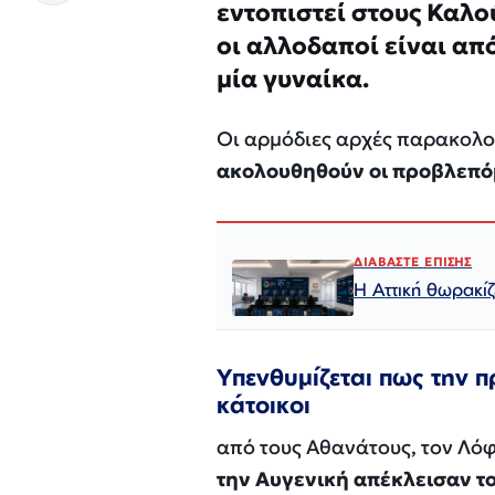
εντοπιστεί στους Καλού
οι αλλοδαποί είναι απ
μία γυναίκα.
Οι αρμόδιες αρχές παρακολ
ακολουθηθούν οι προβλεπόμ
ΔΙΑΒΑΣΤΕ ΕΠΙΣΗΣ
Η Αττική θωρακί
Υπενθυμίζεται πως την 
κάτοικοι
από τους Αθανάτους, τον Λό
την Αυγενική απέκλεισαν τ