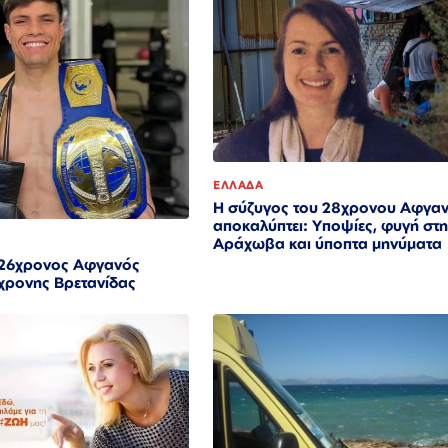
ΕΛΛΑΔΑ
Η σύζυγος του 28χρονου Αφγα
αποκαλύπτει: Υποψίες, φυγή στ
Αράχωβα και ύποπτα μηνύματα
 26χρονος Αφγανός
χρονης Βρετανίδας