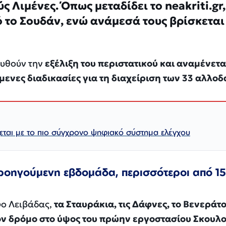
ς Λιμένες. Όπως μεταδίδει το neakriti.gr,
ό το Σουδάν, ενώ ανάμεσά τους βρίσκεται
ουθούν την
εξέλιξη του περιστατικού και αναμένετα
ενες διαδικασίες για τη διαχείριση των 33 αλλο
ζεται με το πιο σύγχρονο ψηφιακό σύστημα ελέγχου
προηγούμενη εβδομάδα, περισσότεροι από 1
φο Λειβάδας,
τα Σταυράκια, τις Δάφνες, το Βενεράτο
ον δρόμο στο ύψος του πρώην εργοστασίου Σκουλ