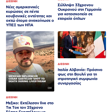
ΔΙΕΘΝΗ
Σύλληψη 33χρονου
Νέες αμερικανικές
Ουκρανού στη Γερμανία
κυρώσεις σε πέντε
για κατασκοπεία σε
κουβανικές οντότητες και
εταιρεία όπλων
οκτώ άτομα ανακοίνωσε ο
ΥΠΕΞ των ΗΠΑ
ΔΙΕΘΝΗ
Ιταλία Αλβανία: Πράσινο
φως στη Βουλή για τη
στρατηγική συμφωνία
συνεργασίας
ΔΙΕΘΝΗ
Μεξικο: Εκτέλεσαν live στο
Τικ Τοκ τον 25χρονο
Σέσαρ Γκαστέλουμ με