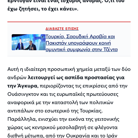
Ερντογάν είναι ένας ισχυρός άνδρας. Ό,τι του
έχω ζητήσει, το έχει κάνει»
.
ΔΙΑΒΑΣΤΕ ΕΠΙΣΗΣ
Τουρκία, Σαουδική Αραβία και
Πακιστάν υπογράφουν κοινή
αμυντική συμφωνία στην Τζέντα
Αυτή η ιδιαίτερη προσωπική χημεία μεταξύ των δύο
ανδρών
λειτουργεί ως ασπίδα προστασίας για
την Άγκυρα
, περιορίζοντας τις επικρίσεις από την
Ουάσινγκτον και τις ευρωπαϊκές πρωτεύουσες
αναφορικά με την καταστολή των πολιτικών
αντιπάλων στο εσωτερικό της Τουρκίας.
Παράλληλα, ενισχύει την εικόνα της γειτονικής
χώρας ως κεντρικού μεσολαβητή σε φλέγοντα
διεθνή μέτωπα, από την Ουκρανία και το Ιράν