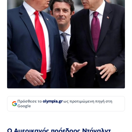
Πρόσθεσε το
olympia.gr
ως προτιμώμενη πηγή στη
Google
Ο Αμερικανός πρόεδρος
Ντόναλντ