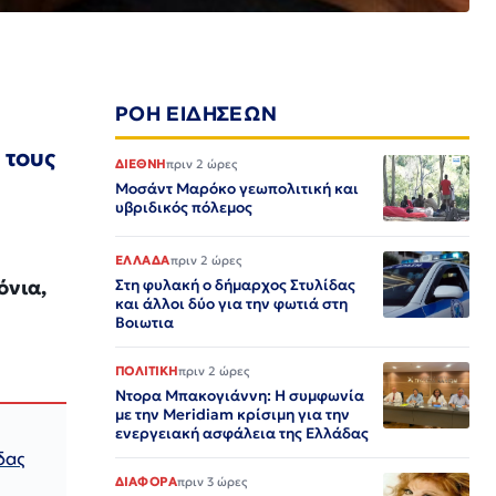
ΡΟΗ ΕΙΔΗΣΕΩΝ
 τους
ΔΙΕΘΝΗ
πριν 2 ώρες
Μοσάντ Μαρόκο γεωπολιτική και
υβριδικός πόλεμος
ΕΛΛΑΔΑ
πριν 2 ώρες
όνια,
Στη φυλακή ο δήμαρχος Στυλίδας
και άλλοι δύο για την φωτιά στη
Βοιωτια
ΠΟΛΙΤΙΚΗ
πριν 2 ώρες
Ντορα Μπακογιάννη: Η συμφωνία
με την Meridiam κρίσιμη για την
ενεργειακή ασφάλεια της Ελλάδας
δας
ΔΙΑΦΟΡΑ
πριν 3 ώρες