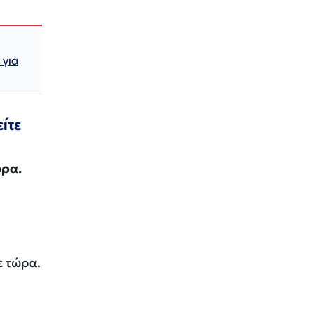
 για
ίτε
ώρα.
ε τώρα.