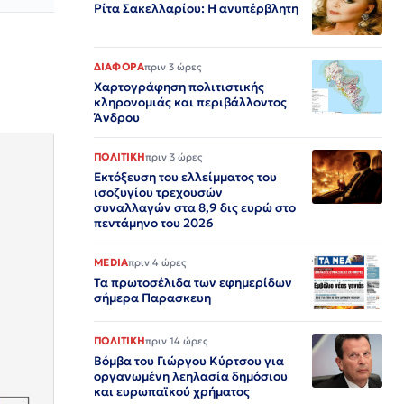
Ρίτα Σακελλαρίου: Η ανυπέρβλητη
ΔΙΑΦΟΡΑ
πριν 3 ώρες
Χαρτογράφηση πολιτιστικής
κληρονομιάς και περιβάλλοντος
Άνδρου
ΠΟΛΙΤΙΚΗ
πριν 3 ώρες
Εκτόξευση του ελλείμματος του
ισοζυγίου τρεχουσών
συναλλαγών στα 8,9 δις ευρώ στο
πεντάμηνο του 2026
MEDIA
πριν 4 ώρες
Τα πρωτοσέλιδα των εφημερίδων
σήμερα Παρασκευη
ΠΟΛΙΤΙΚΗ
πριν 14 ώρες
Βόμβα του Γιώργου Κύρτσου για
οργανωμένη λεηλασία δημόσιου
και ευρωπαϊκού χρήματος