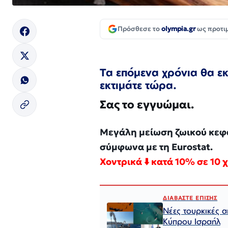
Πρόσθεσε το
olympia.gr
ως προτι
Τα επόμενα χρόνια θα εκ
εκτιμάτε τώρα.
Σας το εγγυώμαι.
Μεγάλη μείωση ζωικού κεφα
σύμφωνα με τη Eurostat.
Χοντρικά ⬇️ κατά 10% σε 10 
ΔΙΑΒΑΣΤΕ ΕΠΙΣΗΣ
Νέες τουρκικές α
Κύπρου Ισραήλ