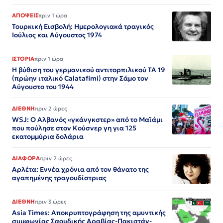
ΑΠΟΨΕΙΣ
πριν 1 ώρα
Τουρκική Εισβολή: Ημερολογιακά τραγικός
Ιούλιος και Αύγουστος 1974
ΙΣΤΟΡΙΑ
πριν 1 ώρα
Η βύθιση του γερμανικού αντιτορπιλικού ΤΑ 19
(πρώην ιταλικό Calatafimi) στην Σάμο τον
Αύγουστο του 1944
ΔΙΕΘΝΗ
πριν 2 ώρες
WSJ: Ο Αλβανός «γκάνγκστερ» από το Μαϊάμι
που πούλησε στον Κούσνερ γη για 125
εκατομμύρια δολάρια
ΔΙΑΦΟΡΑ
πριν 2 ώρες
Αρλέτα: Εννέα χρόνια από τον θάνατο της
αγαπημένης τραγουδίστριας
ΔΙΕΘΝΗ
πριν 3 ώρες
Asia Times: Αποκρυπτογράφηση της αμυντικής
συμφωνίας Σαουδικής Αραβίας-Πακιστάν-