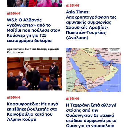
ΔΙΕΘΝΗ
Asia Times:
ΔΙΕΘΝΗ
Αποκρυπτογράφηση της
WSJ: Ο Αλβανός
αμυντικής συμφωνίας
«γκάνγκστερ» από το
Σαουδικής Αραβίας-
Μαϊάμι που πούλησε στον
Πακιστάν-Τουρκίας
Κούσνερ γη για 125
(Ανάλυση)
εκατομμύρια δολάρια
ΔΙΕΘΝΗ
ΔΙΕΘΝΗ
Κοσσυφοπέδιο: Με αυγά
Η Τεχεράνη ζητά αλλαγή
επιτέθηκε βουλευτής στο
στάσης από την
Κοινοβούλιο κατά του
Ουάσινγκτον Σε «τελικά
Άλμπιν Κούρτι
στάδια» συμφωνία με το
Ομάν για τη ναυσιπλοία