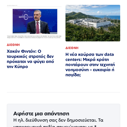
ΔΙΕΘΝΗ
ΔΙΕΘΝΗ
Χακάν Φιντάν: Ο
Η νέα κούρσα των data
τουρκικός στρατός δεν
centers: Μικρά κράτη
πρόκειται να φύγει από
ποντάρουν στην τεχνητή
την Κύπρο
νοημοσύνη – ευκαιρία ή
παγίδα;
Αφήστε μια απάντηση
Η ηλ. διεύθυνση σας δεν δημοσιεύεται.
Τα
υποχρεωτικά πεδία σημειώνονται με
*