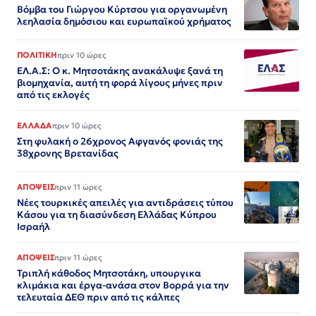
Βόμβα του Γιώργου Κύρτσου για οργανωμένη
λεηλασία δημόσιου και ευρωπαϊκού χρήματος
ΠΟΛΙΤΙΚΗ
πριν 10 ώρες
ΕΛ.Α.Σ: Ο κ. Μητσοτάκης ανακάλυψε ξανά τη
βιομηχανία, αυτή τη φορά λίγους μήνες πριν
από τις εκλογές
ΕΛΛΑΔΑ
πριν 10 ώρες
Στη φυλακή ο 26χρονος Αφγανός φονιάς της
38χρονης Βρετανίδας
ΑΠΟΨΕΙΣ
πριν 11 ώρες
Νέες τουρκικές απειλές για αντιδράσεις τύπου
Κάσου για τη διασύνδεση Ελλάδας Κύπρου
Ισραήλ
ΑΠΟΨΕΙΣ
πριν 11 ώρες
Τριπλή κάθοδος Μητσοτάκη, υπουργικα
κλιμάκια και έργα-ανάσα στον Βορρά για την
τελευταία ΔΕΘ πριν από τις κάλπες