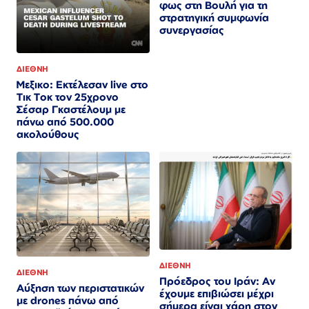
φως στη Βουλή για τη
στρατηγική συμφωνία
συνεργασίας
ΔΙΕΘΝΗ
Μεξικο: Εκτέλεσαν live στο
Τικ Τοκ τον 25χρονο
Σέσαρ Γκαστέλουμ με
πάνω από 500.000
ακολούθους
ΔΙΕΘΝΗ
ΔΙΕΘΝΗ
Πρόεδρος του Ιράν: Αν
Αύξηση των περιστατικών
έχουμε επιβιώσει μέχρι
με drones πάνω από
σήμερα είναι χάρη στον