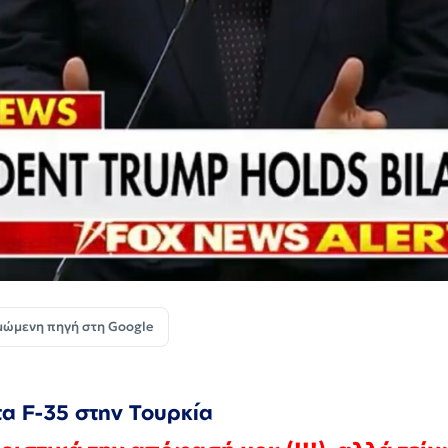
μώμενη πηγή στη Google
α F-35 στην Τουρκία