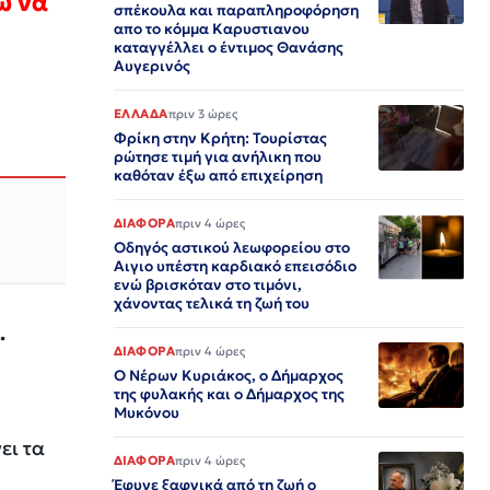
ω να
σπέκουλα και παραπληροφόρηση
απο το κόμμα Καρυστιανου
καταγγέλλει ο έντιμος Θανάσης
Αυγερινός
ΕΛΛΑΔΑ
πριν 3 ώρες
Φρίκη στην Κρήτη: Τουρίστας
ρώτησε τιμή για ανήλικη που
καθόταν έξω από επιχείρηση
ΔΙΑΦΟΡΑ
πριν 4 ώρες
Οδηγός αστικού λεωφορείου στο
Αιγιο υπέστη καρδιακό επεισόδιο
ενώ βρισκόταν στο τιμόνι,
χάνοντας τελικά τη ζωή του
.
ΔΙΑΦΟΡΑ
πριν 4 ώρες
Ο Νέρων Κυριάκος, o Δήμαρχος
της φυλακής και ο Δήμαρχος της
Μυκόνου
ει τα
ΔΙΑΦΟΡΑ
πριν 4 ώρες
Έφυγε ξαφνικά από τη ζωή ο