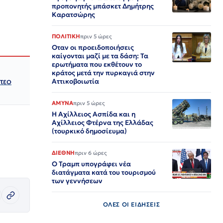
προπονητής μπάσκετ Δημήτρης
Καρατσώρης
ΠΟΛΙΤΙΚΗ
πριν 5 ώρες
Οταν οι προειδοποιήσεις
καίγονται μαζί με τα δάση: Τα
ερωτήματα που εκθέτουν το
κράτος μετά την πυρκαγιά στην
τεο
Αττικοβοιωτία
ΑΜΥΝΑ
πριν 5 ώρες
Η Αχίλλειος Ασπίδα και η
Αχίλλειος Φτέρνα της Ελλάδας
(τουρκικό δημοσίευμα)
ΔΙΕΘΝΗ
πριν 6 ώρες
Ο Τραμπ υπογράφει νέα
διατάγματα κατά του τουρισμού
των γεννήσεων
ΟΛΕΣ ΟΙ ΕΙΔΗΣΕΙΣ