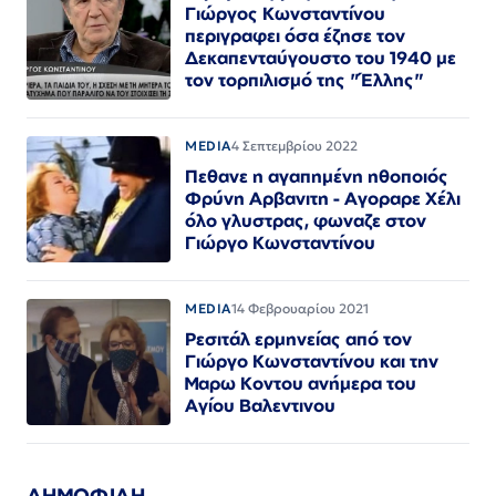
Γιώργος Κωνσταντίνου
περιγραφει όσα έζησε τον
Δεκαπενταύγουστο του 1940 με
τον τορπιλισμό της "Έλλης"
MEDIA
4 Σεπτεμβρίου 2022
Πεθανε η αγαπημένη ηθοποιός
Φρύνη Αρβανιτη - Αγοραρε Χέλι
όλο γλυστρας, φωναζε στον
Γιώργο Κωνσταντίνου
MEDIA
14 Φεβρουαρίου 2021
Ρεσιτάλ ερμηνείας από τον
Γιώργο Κωνσταντίνου και την
Μαρω Κοντου ανήμερα του
Αγίου Βαλεντινου
ΔΗΜΟΦΙΛΗ