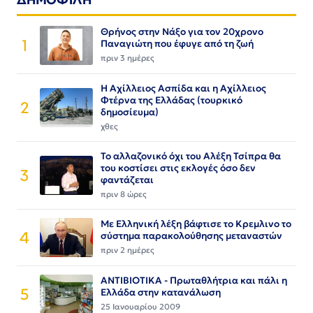
Θρήνος στην Νάξο για τον 20χρονο
1
Παναγιώτη που έφυγε από τη ζωή
πριν 3 ημέρες
Η Αχίλλειος Ασπίδα και η Αχίλλειος
Φτέρνα της Ελλάδας (τουρκικό
2
δημοσίευμα)
χθες
Το αλλαζονικό όχι του Αλέξη Τσίπρα θα
του κοστίσει στις εκλογές όσο δεν
3
φαντάζεται
πριν 8 ώρες
Με Ελληνική λέξη βάφτισε το Κρεμλινο το
4
σύστημα παρακολούθησης μεταναστών
πριν 2 ημέρες
ΑΝΤΙΒΙΟΤΙΚΑ - Πρωταθλήτρια και πάλι η
5
Ελλάδα στην κατανάλωση
25 Ιανουαρίου 2009