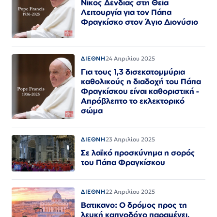
Νίκος Δένδιας στη Θεία
Λειτουργία για τον Πάπα
Φραγκίσκο στον Άγιο Διονύσιο
ΔΙΕΘΝΗ
24 Απριλίου 2025
Για τους 1,3 δισεκατομμύρια
καθολικούς η διαδοχή του Πάπα
Φραγκίσκου είναι καθοριστική -
Απρόβλεπτο το εκλεκτορικό
σώμα
ΔΙΕΘΝΗ
23 Απριλίου 2025
Σε λαϊκό προσκύνημα η σορός
του Πάπα Φραγκίσκου
ΔΙΕΘΝΗ
22 Απριλίου 2025
Βατικανο: Ο δρόμος προς τη
λευκή καπνοδόχο παραμένει,