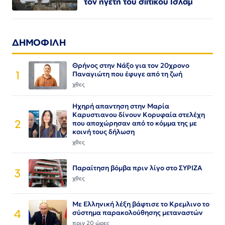
τον ηγέτη του σιιτικού Ισλάμ
ΔΗΜΟΦΙΛΗ
Θρήνος στην Νάξο για τον 20χρονο
1
Παναγιώτη που έφυγε από τη ζωή
χθες
Ηχηρή απαντηση στην Μαρία
Καρυστιανου δίνουν Κορυφαία στελέχη
2
που αποχώρησαν από το κόμμα της με
κοινή τους δήλωση
χθες
Παραίτηση βόμβα πριν λίγο στο ΣΥΡΙΖΑ
3
χθες
Με Ελληνική λέξη βάφτισε το Κρεμλινο το
4
σύστημα παρακολούθησης μεταναστών
πριν 20 ώρες