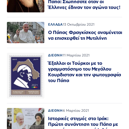
Παπα: Σιωπήσατε όταν οι
Έλληνες έδιναν τον αγώνα τους!
ΕΛΛΑΔΑ
13 Οκτωβρίου 2021
Ο Πάπας Φραγκίσκος αναμένεται
να επισκεφθεί τη Μυτιλήνη
ΔΙΕΘΝΗ
11 Μαρτίου 2021
Έξαλλοι οι Τούρκοι με το
γραμματόσημο του Μεγάλου
Κουρδισταν και την φωτογραφία
του Πάπα
ΔΙΕΘΝΗ
6 Μαρτίου 2021
Ιστορικές στιγμές στο Ιράκ:
Πρώτη συνάντηση του Πάπα με